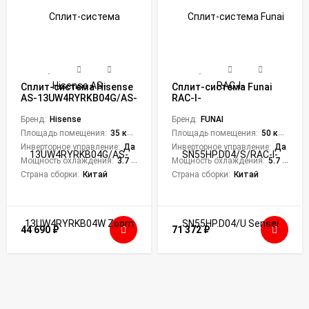
Сплит-система Hisense
Сплит-система Funai
AS-13UW4RYRKB04G/AS-
RAC-I-
13UW4RYRKB04W Zoom
SN55HP.D04/S/RAC-I-
DC Inverter Wi-Fi
Бренд:
Hisense
SN55HP.D04/U Sensei
Бренд:
FUNAI
Inverter
Площадь помещения:
35 кв. м.
Площадь помещения:
50 кв. м.
Инверторное управление:
Да
Инверторное управление:
Да
Мощность охлаждения:
3.7 кВт
Мощность охлаждения:
5.7 кВт
Страна сборки:
Китай
Страна сборки:
Китай
44 690
₽
71 372
₽