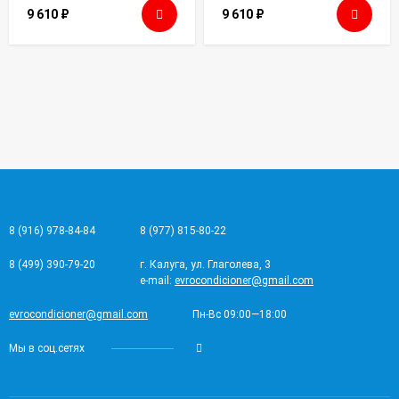
9 610
₽
9 610
₽
8 (916) 978-84-84
8 (977) 815-80-22
8 (499) 390-79-20
г. Калуга, ул. Глаголева, 3
e-mail:
evrocondicioner@gmail.com
evrocondicioner@gmail.com
Пн-Вс 09:00—18:00
Мы в соц.сетях