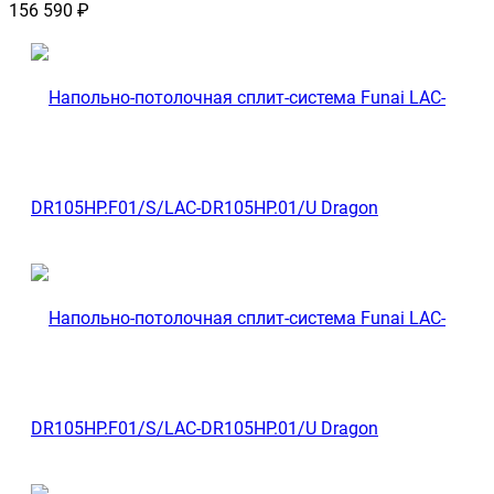
156 590
₽