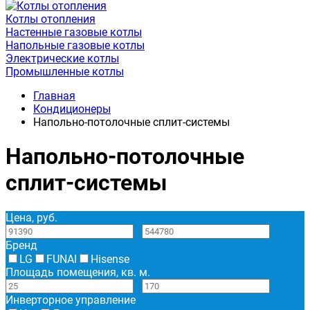
Котлы отопления
Настенные газовые котлы
Напольные газовые котлы
Электрические котлы
Промышленные котлы
Главная
Кондиционеры
Напольно-потолочные сплит-системы
Напольно-потолочные
сплит-системы
Цена, руб.
—
Бренд
LG
FUNAI
Hisense
Площадь помещения, кв. м.
—
Инверторное управление