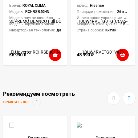
SUPREMO BLANCO Full
10UW4RVETG01G(C)/AS-
DC EU Inverter RCI-
Бренд:
ROYAL CLIMA
10UW4RVETG01W(C)
Бренд:
Hisense
RSB40HN (комплект)
Champagne Crystal
Модель:
RCI-RSB40HN
Площадь помещения:
26 кв. м.
Super DC Inverter Wi-Fi
Модель внутреннего блока:
RCI-RSB40HN/IN
Инверторное управление:
Да
Модель наружного блока:
RCI-RSB40HN/OUT
Мощность охлаждения:
2.6 кВт
Инверторная технология:
да
Страна сборки:
Китай
56 990
₽
48 990
₽
Рекомендуем посмотреть
СРАВНИТЬ ВСЕ