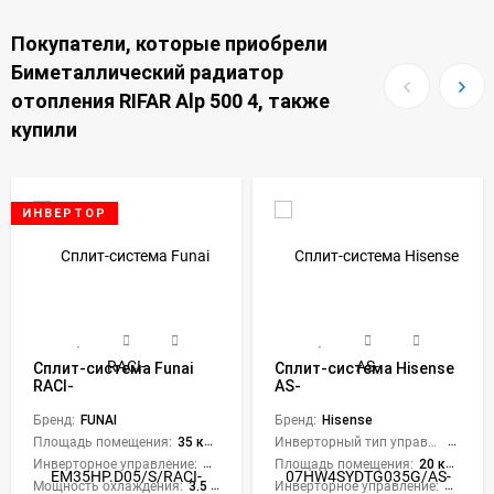
Покупатели, которые приобрели
Биметаллический радиатор
отопления RIFAR Alp 500 4, также
купили
ИНВЕРТОР
Сплит-система Funai
Сплит-система Hisense
RACI-
AS-
EM35HP.D05/S/RACI-
07HW4SYDTG035G/AS-
EM35HP.D05/U Emperor
Бренд:
FUNAI
07HW4SYDTG035W Neo
Бренд:
Hisense
Smart Eye Inverter
Premium Classic WI-FI
Площадь помещения:
35 кв. м.
Инверторный тип управления:
Нет
Ready
Инверторное управление:
Да
Площадь помещения:
20 кв. м.
Мощность охлаждения:
3.5 кВт
Инверторное управление:
Нет