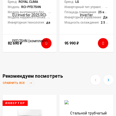
PFD75HN (комплект)
Бренд:
ROYAL CLIMA
Бренд:
LG
Модель:
RCI-PFD75HN
Инверторный тип управления:
Да
Модель внутреннего блока:
RCI-PFD75HN/IN
Площадь помещения:
25 кв. м.
Модель наружного блока:
RCI-PFD75HN/OUT
Инверторное управление:
Да
Инверторная технология:
да
Мощность охлаждения:
2.5 кВт
82 690
₽
95 990
₽
Рекомендуем посмотреть
СРАВНИТЬ ВСЕ
ИНВЕРТОР