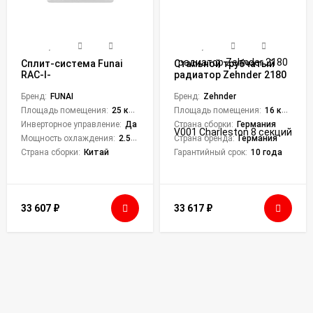
Сплит-система Funai
Стальной трубчатый
RAC-I-
радиатор Zehnder 2180
SN25HP.D04/S/RAC-I-
V001 Charleston 8
SN25HP.D04/U Sensei
Бренд:
FUNAI
секций
Бренд:
Zehnder
Inverter
Площадь помещения:
25 кв. м.
Площадь помещения:
16 кв. м.
Инверторное управление:
Да
Страна сборки:
Германия
Мощность охлаждения:
2.55 кВт
Страна бренда:
Германия
Страна сборки:
Китай
Гарантийный срок:
10 года
33 607
₽
33 617
₽