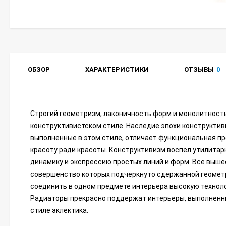
ОБЗОР
ХАРАКТЕРИСТИКИ
ОТЗЫВЫ
0
Строгий геометризм, лаконичность форм и монолитность
конструктивистском стиле. Наследие эпохи конструктиви
выполненные в этом стиле, отличает функциональная пр
красоту ради красоты. Конструктивизм воспел утилитар
динамику и экспрессию простых линий и форм. Все вышес
совершенство которых подчеркнуто сдержанной геометр
соединить в одном предмете интерьера высокую техноло
Радиаторы прекрасно поддержат интерьеры, выполненные 
стиле эклектика.