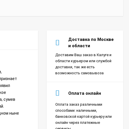
Доставка по Москве
и области
Доставим Ваш заказ в Калуге и
области курьером или службой
доставки, так же есть
,
возможность самовывоза
 признает
ыявил
кое
Оплата онлайн
а, сумев
Оплата заказ различными
й.
Сплит-система Xigma
способами: наличными,
одном ныне
XG-SKY27RHA-IDU/XG-
банковской картой курьеру или
SKY27RHA-ODU Sky
онлайн через платежные
18 390
₽
сервисы