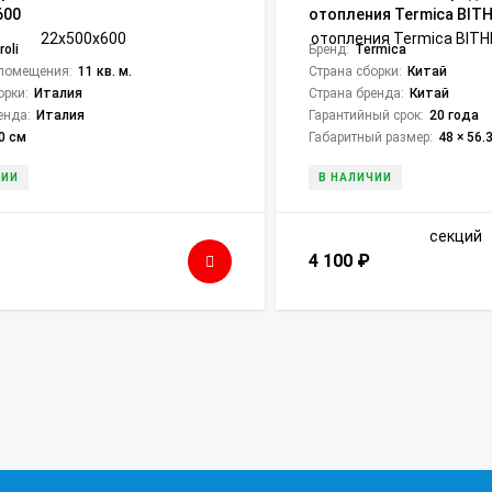
600
отопления Termica BITH
06 секций
roli
Бренд:
Termica
помещения:
11 кв. м.
Страна сборки:
Китай
орки:
Италия
Страна бренда:
Китай
енда:
Италия
Гарантийный срок:
20 года
0 см
Габаритный размер:
48 × 56.3
ЧИИ
В НАЛИЧИИ
4 100
₽