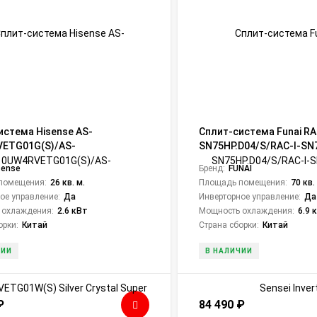
истема Hisense AS-
Сплит-система Funai RA
ETG01G(S)/AS-
SN75HP.D04/S/RAC-I-SN
ETG01W(S) Silver Crystal
Sensei Inverter
sense
Бренд:
FUNAI
 Inverter Wi-Fi
помещения:
26 кв. м.
Площадь помещения:
70 кв.
ое управление:
Да
Инверторное управление:
Да
 охлаждения:
2.6 кВт
Мощность охлаждения:
6.9 
орки:
Китай
Страна сборки:
Китай
ЧИИ
В НАЛИЧИИ
₽
84 490
₽