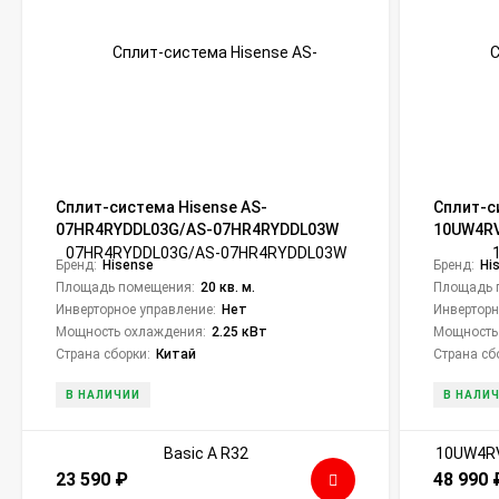
Сплит-система Hisense AS-
Сплит-с
07HR4RYDDL03G/AS-07HR4RYDDL03W
10UW4RV
Basic A R32
10UW4RV
Бренд:
Hisense
Бренд:
Hi
Super DC
Площадь помещения:
20 кв. м.
Площадь 
Инверторное управление:
Нет
Инверторн
Мощность охлаждения:
2.25 кВт
Мощность
Страна сборки:
Китай
Страна сб
В НАЛИЧИИ
В НАЛИ
23 590
₽
48 990