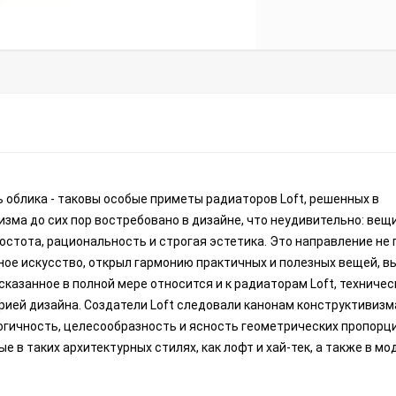
 облика - таковы особые приметы радиаторов Loft, решенных в
зма до сих пор востребовано в дизайне, что неудивительно: вещи
остота, рациональность и строгая эстетика. Это направление не
ное искусство, открыл гармонию практичных и полезных вещей, в
казанное в полной мере относится и к радиаторам Loft, техничес
ией дизайна. Создатели Loft следовали канонам конструктивизм
гичность, целесообразность и ясность геометрических пропорци
в таких архитектурных стилях, как лофт и хай-тек, а также в м