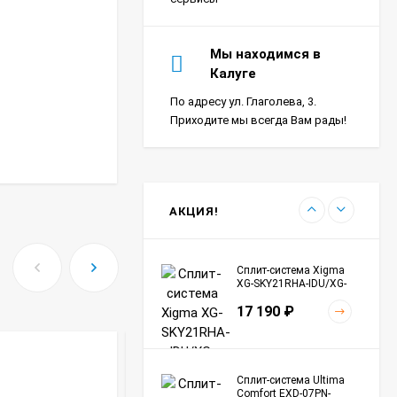
Сплит-система Ultima
Мы находимся в
Comfort SIR-I07PN-
Калуге
IN/SIR-I07PN-OUT Sirius
24 290
₽
Inverter
По адресу ул. Глаголева, 3.
Приходите мы всегда Вам рады!
Сплит-система Морозко
КНБ-БКМ09ОН-ВБ/КНБ-
БКМ09ОН-НБ Байкал
24 990
₽
АКЦИЯ!
Сплит-система Xigma
XG-SKY21RHA-IDU/XG-
SKY21RHA-ODU Sky
17 190
₽
Сплит-система Ultima
Comfort EXD-07PN-