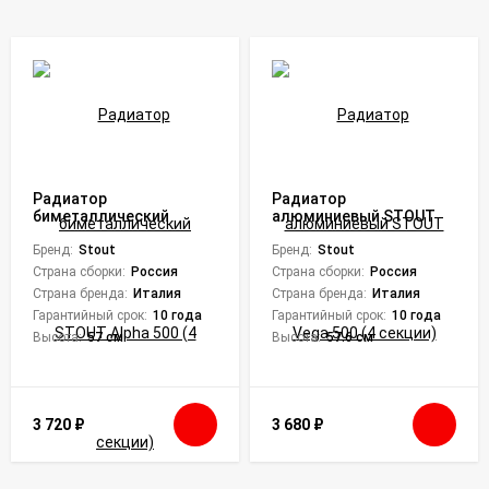
Радиатор
Радиатор
биметаллический
алюминиевый STOUT
STOUT Alpha 500 (4
Vega 500 (4 секции)
секции)
Бренд:
Stout
Бренд:
Stout
Страна сборки:
Россия
Страна сборки:
Россия
Страна бренда:
Италия
Страна бренда:
Италия
Гарантийный срок:
10 года
Гарантийный срок:
10 года
Высота:
57 см
Высота:
57.6 см
3 720
₽
3 680
₽