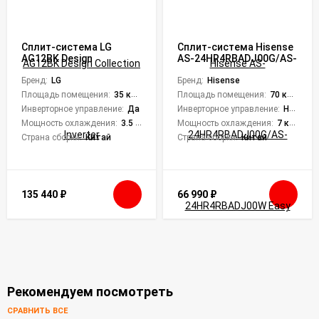
Сплит-система LG
Сплит-система Hisense
AG12BK Design
AS-24HR4RBADJ00G/AS-
Collection Inverter
24HR4RBADJ00W Easy
Бренд:
LG
Classic A
Бренд:
Hisense
Площадь помещения:
35 кв. м.
Площадь помещения:
70 кв. м.
Инверторное управление:
Да
Инверторное управление:
Нет
Мощность охлаждения:
3.5 кВт
Мощность охлаждения:
7 кВт
Страна сборки:
Китай
Страна сборки:
Китай
135 440
₽
66 990
₽
Рекомендуем посмотреть
СРАВНИТЬ ВСЕ