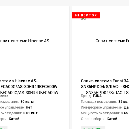
ИНВЕРТОР
истема Hisense AS-
Сплит-система Funai RA
BFCA00G/AS-30HR4RBFCA00W
SN35HP.D04/S/RAC-I-SN
ssic A
Sensei Inverter
sense
Бренд:
FUNAI
помещения:
80 кв. м.
Площадь помещения:
35 кв.
ое управление:
Нет
Инверторное управление:
Да
 охлаждения:
8.81 кВт
Мощность охлаждения:
3.65
орки:
Китай
Страна сборки:
Китай