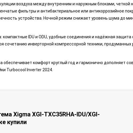
куляции воздуха между внутренним и наружным блоками, четкой 
пенчатые фильтры и антибактериальное или антикоррозийное по
овечность устройства. Ночной режим снижает уровень шума до м
: компактные IDU и ODU, удобные соединения и надёжная защита 
ря сочетанию инверторной компрессорной техники, продуманных
она обеспечивает комфорт круглый год и гармонично дополняет с
 Turbocool Inverter 2024.
тема Xigma XGI-TXC35RHA-IDU/XGI-
же купили