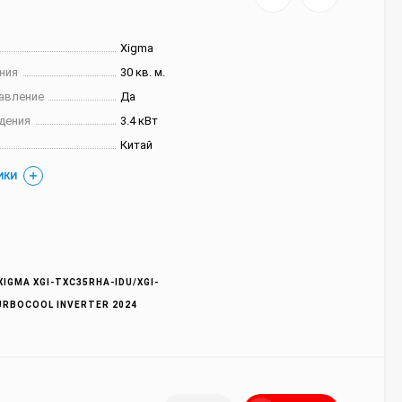
Xigma
ния
30 кв. м.
авление
Да
дения
3.4 кВт
Китай
ИКИ
IGMA XGI-TXC35RHA-IDU/XGI-
URBOCOOL INVERTER 2024