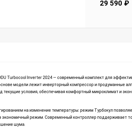
29 590
₽
U Turbocool Inverter 2024 — современный комплект для эффекти
основе модели лежит инверторный компрессор и продуманные ал
д текущие условия, обеспечивая комфортный микроклимат и эко
еагированием на изменение температуры: режим Турбокул позволя
т в экономичный режим. Современный контроллер поддерживает т
ьшение шума.