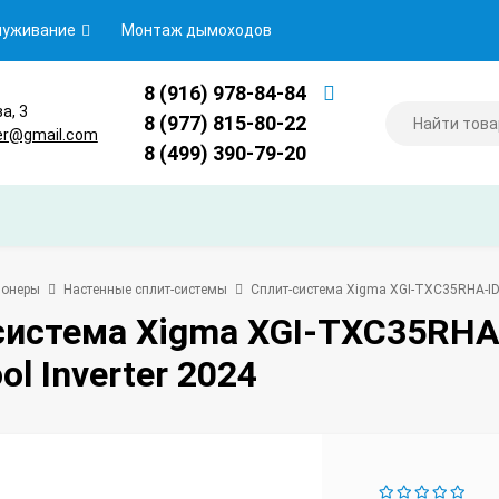
луживание
Монтаж дымоходов
8 (916) 978-84-84
ва, 3
8 (977) 815-80-22
er@gmail.com
8 (499) 390-79-20
ионеры
Настенные сплит-системы
Сплит-система Xigma XGI-TXC35RHA-ID
система Xigma XGI-TXC35RH
ol Inverter 2024