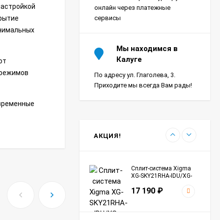
SKY27RHA-ODU Sky
настройкой
18 390
₽
онлайн через платежные
крытие
сервисы
инимальных
Сплит-система Ultima
Мы находимся в
Comfort SIR-I07PN-
Калуге
от
IN/SIR-I07PN-OUT Sirius
24 290
₽
Inverter
 режимов
По адресу ул. Глаголева, 3.
Приходите мы всегда Вам рады!
овременные
Сплит-система Морозко
КНБ-БКМ09ОН-ВБ/КНБ-
БКМ09ОН-НБ Байкал
24 990
₽
АКЦИЯ!
Сплит-система Xigma
XG-SKY21RHA-IDU/XG-
SKY21RHA-ODU Sky
17 190
₽