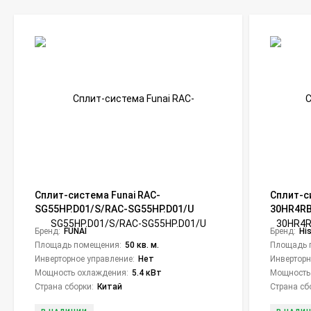
Сплит-система Funai RAC-
Сплит-с
SG55HP.D01/S/RAC-SG55HP.D01/U
30HR4R
Shogun
Goal Cla
Бренд:
FUNAI
Бренд:
Hi
Площадь помещения:
50 кв. м.
Площадь 
Инверторное управление:
Нет
Инверторн
Мощность охлаждения:
5.4 кВт
Мощность
Страна сборки:
Китай
Страна сб