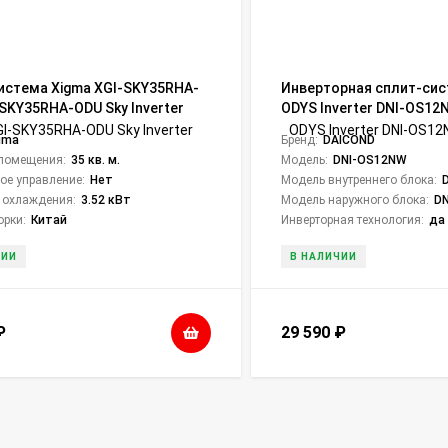
истема Xigma XGI-SKY35RHA-
Инверторная сплит-сис
-SKY35RHA-ODU Sky Inverter
ODYS Inverter DNI-OS12
gma
Бренд:
DAICOND
помещения:
35 кв. м.
Модель:
DNI-OS12NW
ое управление:
Нет
Модель внутреннего блока:
 охлаждения:
3.52 кВт
Модель наружного блока:
D
орки:
Китай
Инверторная технология:
да
ЧИИ
В НАЛИЧИИ
₽
29 590
₽