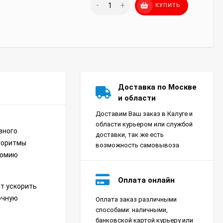
-
+
КУПИТЬ
Доставка по Москве
и области
Доставим Ваш заказ в Калуге и
области курьером или службой
вного
доставки, так же есть
горитмы
возможность самовывоза
номию
Оплата онлайн
ет ускорить
очную
Оплата заказ различными
Сплит-система Xigma
способами: наличными,
XG-SKY27RHA-IDU/XG-
банковской картой курьеру или