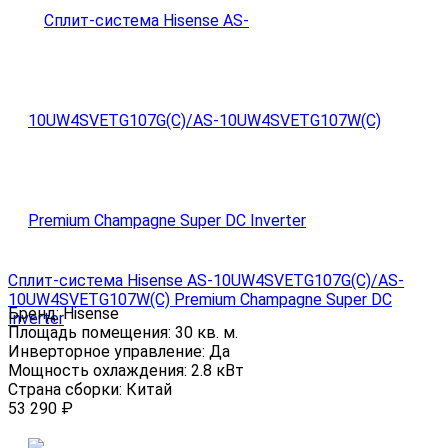
Сплит-система Hisense AS-10UW4SVETG107G(С)/AS-
10UW4SVETG107W(С) Premium Champagne Super DC
Бренд:
Hisense
Inverter
Площадь помещения:
30 кв. м.
Инверторное управление:
Да
Мощность охлаждения:
2.8 кВт
Страна сборки:
Китай
53 290
₽