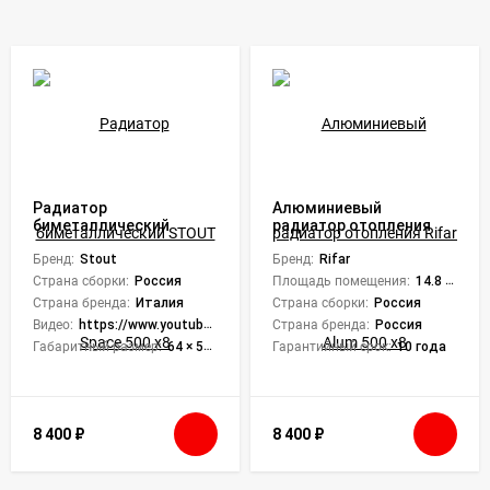
Радиатор
Алюминиевый
биметаллический
радиатор отопления
STOUT Space 500 x8
Rifar Alum 500 x8
Бренд:
Stout
Бренд:
Rifar
Страна сборки:
Россия
Площадь помещения:
14.8 кв. м.
Страна бренда:
Италия
Страна сборки:
Россия
Видео:
https://www.youtube.com/embed/ENL56iR54cY,https://www.youtube.com/embed/ENL56iR54cY
Страна бренда:
Россия
Габаритный размер:
64 × 56.1 × 9 см
Гарантийный срок:
10 года
8 400
₽
8 400
₽