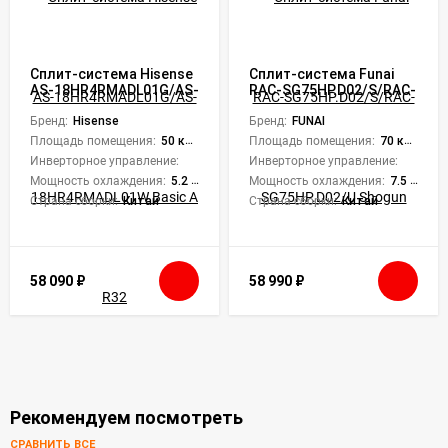
Сплит-система Hisense
Сплит-система Funai
AS-18HR4RMADL01G/AS-
RAC-SG75HP.D02/S/RAC-
18HR4RMADL01W Basic A
SG75HP.D02/U Shogun
R32
Бренд:
Hisense
Бренд:
FUNAI
Площадь помещения:
50 кв. м.
Площадь помещения:
70 кв. м.
Инверторное управление:
Нет
Инверторное управление:
Нет
Мощность охлаждения:
5.2 кВт
Мощность охлаждения:
7.5 кВт
Страна сборки:
Китай
Страна сборки:
Китай
58 090
₽
58 990
₽
Рекомендуем посмотреть
СРАВНИТЬ ВСЕ