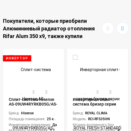
Покупатели, которые приобрели
Алюминиевый радиатор отопления
Rifar Alum 350 x9, также купили
ИНВЕРТОР
Сплит-система Hisense
Инверторная сплит-
AS-09UW4RYRKB05G/AS-
система бризер серии
09UW4RYRKB05W Zoom
ROYAL FRESH STANDARD
DC Inverter Wi-Fi
Бренд:
Hisense
FULL DC EU Inverter RCI-
Бренд:
ROYAL CLIMA
RFS35HN (комплект)
Площадь помещения:
25 кв. м.
Модель:
RCI-RFS35HN
Инверторное управление:
Да
Модель внутреннего блока:
RCI-RF
Мощность охлаждения:
2.75 кВт
Модель наружного блока:
RCI-RFS35HN/OUT