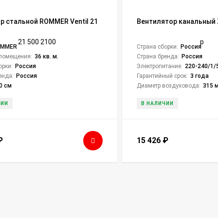
р стальной ROMMER Ventil 21
Вентилятор канальный Z
0
OMMER
Страна сборки:
Россия
помещения:
36 кв. м.
Страна бренда:
Россия
орки:
Россия
Электропитание:
220-240/1/
енда:
Россия
Гарантийный срок:
3 года
0 см
Диаметр воздуховода:
315 
ЧИИ
В НАЛИЧИИ
₽
15 426
₽