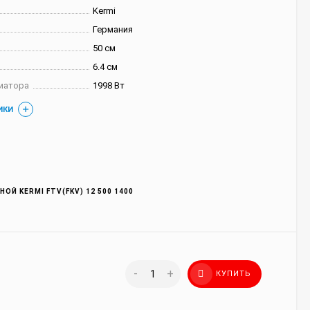
Kermi
Германия
50 см
6.4 см
иатора
1998 Вт
ИКИ
ОЙ KERMI FTV(FKV) 12 500 1400
-
+
КУПИТЬ