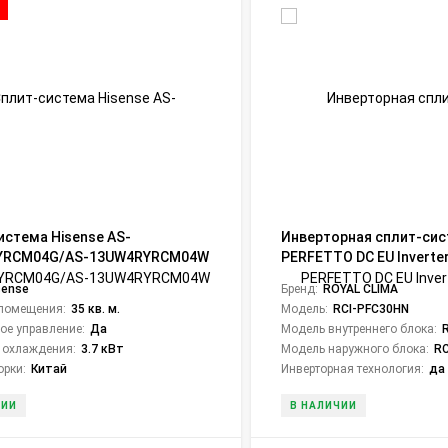
истема Hisense AS-
Инверторная сплит-си
YRCM04G/AS-13UW4RYRCM04W
PERFETTO DC EU Inverter
nverter
PFC30HN (комплект)
sense
Бренд:
ROYAL CLIMA
помещения:
35 кв. м.
Модель:
RCI-PFC30HN
ое управление:
Да
Модель внутреннего блока:
 охлаждения:
3.7 кВт
Модель наружного блока:
RC
орки:
Китай
Инверторная технология:
да
ЧИИ
В НАЛИЧИИ