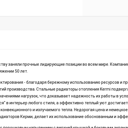
ству заняли прочные лидирующие позиции во всем мире. Компания
яжении 50 лет.
ектирования - благодаря бережному использованию ресурсов и 
огий производства. Стальные радиаторы отопления Kermi подвер
чениями нагрузок, что доказывает надежность их работы в усл
я" в интерьер любого стиля, а эффективно теплый уют достигае
онвекционного и излучаемого тепла. Недорогая цена и немецкое
адиаторов Керми, делает их использование обоснованным и эфф
 с порошковым напылением,с верхней крышкой и боковыми экрана