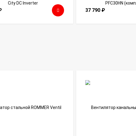
₽
37 790
₽