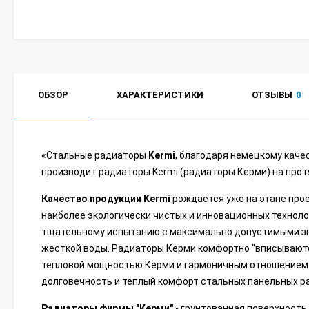
ОБЗОР
ХАРАКТЕРИСТИКИ
ОТЗЫВЫ
0
«Стальные радиаторы
Kermi
, благодаря немецкому каче
производит радиаторы Kermi (радиаторы Керми) на прот
Качество продукции Kermi
рождается уже на этапе про
наиболее экологически чистых и инновационных технол
тщательному испытанию c максимально допустимыми зна
жесткой воды. Радиаторы Керми комфортно "вписываютс
тепловой мощностью Керми и гармоничным отношением к
долговечность и теплый комфорт стальных панельных р
Радиаторы фирмы "Керми"
- грунтованная поверхность