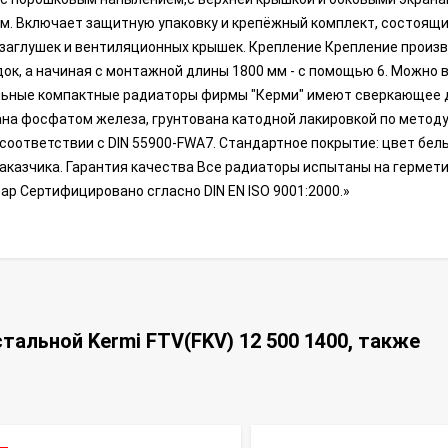
м. Включает защитную упаковку и крепёжный комплект, состоящи
е заглушек и вентиляционных крышек. Крепление Крепление произ
ок, а начиная с монтажной длины 1800 мм - с помощью 6. Можно
ильные компактные радиаторы фирмы "Керми" имеют сверкающее 
ана фосфатом железа, грунтована катодной лакировкой по метод
оответствии с DIN 55900-FWA7. Стандартное покрытие: цвет бел
заказчика. Гарантия качества Все радиаторы испытаны на гермет
бар Сертифицировано сгласно DIN EN ISO 9001:2000.»
тальной Kermi FTV(FKV) 12 500 1400, также