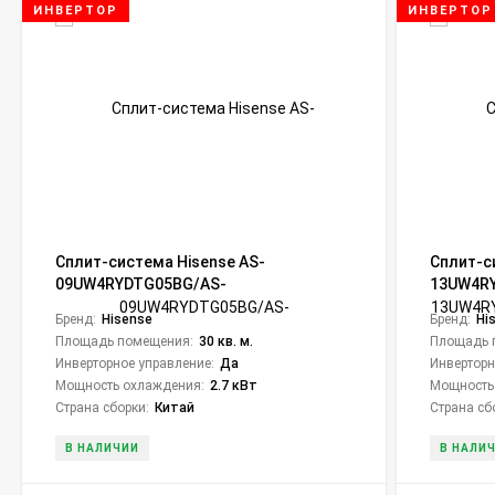
ИНВЕРТОР
ИНВЕРТОР
Сплит-система Hisense AS-
Сплит-с
09UW4RYDTG05BG/AS-
13UW4R
09UW4RYDTG05BW Black Crystal DC
City DC I
Бренд:
Hisense
Бренд:
Hi
Inverter
Площадь помещения:
30 кв. м.
Площадь 
Инверторное управление:
Да
Инверторн
Мощность охлаждения:
2.7 кВт
Мощность
Страна сборки:
Китай
Страна сб
В НАЛИЧИИ
В НАЛИ