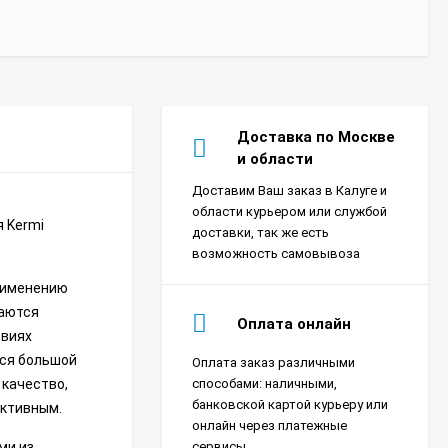
Доставка по Москве
и области
Доставим Ваш заказ в Калуге и
области курьером или службой
 Kermi
доставки, так же есть
возможность самовывоза
применению
гаются
Оплата онлайн
овиях
тся большой
Оплата заказ различными
Сплит-система Xigma
 качество,
способами: наличными,
XG-SKY27RHA-IDU/XG-
банковской картой курьеру или
ективным.
SKY27RHA-ODU Sky
онлайн через платежные
18 390
₽
ми из
сервисы