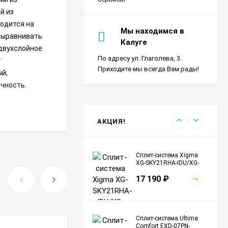
й из
водится на
Сплит-система Ultima
Мы находимся в
 выравнивать
Comfort SIR-I07PN-
Калуге
IN/SIR-I07PN-OUT Sirius
двухслойное
24 290
₽
Inverter
По адресу ул. Глаголева, 3.
у
Приходите мы всегда Вам рады!
ый,
ичность.
Сплит-система Морозко
КНБ-БКМ09ОН-ВБ/КНБ-
БКМ09ОН-НБ Байкал
24 990
₽
АКЦИЯ!
Сплит-система Xigma
XG-SKY21RHA-IDU/XG-
SKY21RHA-ODU Sky
17 190
₽
Сплит-система Ultima
Comfort EXD-07PN-