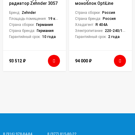
радиатор Zehnder 3057
моноблок OptiLine
V001 Charleston TL 20
Proton MM 112
секций
Бренд:
Zehnder
Страна сборки:
Россия
Площадь помещения:
19 кв. м.
Страна бренда:
Россия
Страна сборки:
Германия
Хладагент:
R 404A
Страна бренда:
Германия
Электропитание:
220-240/1/50
Гарантийный срок:
10 года
Гарантийный срок:
2 года
93 512
₽
94 000
₽
8 (916) 978-84-84
8 (977) 815-80-22