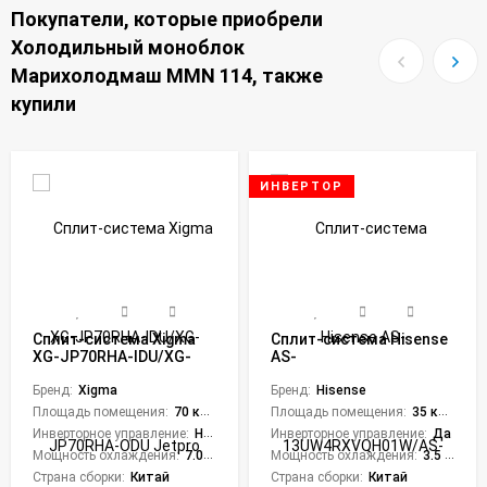
Покупатели, которые приобрели
Холодильный моноблок
Марихолодмаш MMN 114, также
купили
ИНВЕРТОР
Сплит-система Xigma
Сплит-система Hisense
XG-JP70RHA-IDU/XG-
AS-
JP70RHA-ODU Jetpro
13UW4RXVQH01W/AS-
Бренд:
Xigma
13UW4RXVQH00AG
Бренд:
Hisense
Vision Pro Superior DC
Площадь помещения:
70 кв. м.
Площадь помещения:
35 кв. м.
Inverter
Инверторное управление:
Нет
Инверторное управление:
Да
Мощность охлаждения:
7.05 кВт
Мощность охлаждения:
3.5 кВт
Страна сборки:
Китай
Страна сборки:
Китай