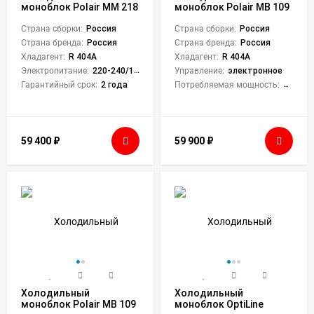
моноблок Polair MM 218
моноблок Polair MB 109
RF
SF
Страна сборки:
Россия
Страна сборки:
Россия
Страна бренда:
Россия
Страна бренда:
Россия
Хладагент:
R 404A
Хладагент:
R 404A
Электропитание:
220-240/1/50
Управление:
электронное
Гарантийный срок:
2 года
Потребляемая мощность:
1200 В
59 400
₽
59 900
₽
Холодильный
Холодильный
моноблок Polair MB 109
моноблок OptiLine