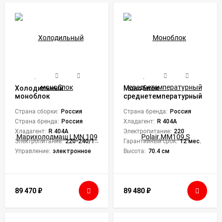
Холодильный
Моноблок
моноблок
среднетемпературный
Марихолодмаш LMN
Polair MM109 S
109
Страна сборки:
Россия
Страна бренда:
Россия
Страна бренда:
Россия
Хладагент:
R 404A
Хладагент:
R 404A
Электропитание:
220
Электропитание:
220-240/1/50
Гарантийный срок:
12 мес.
Управление:
электронное
Высота:
70.4 см
89 470
₽
89 480
₽