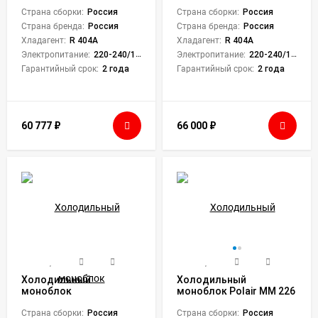
RF
Proton MM 106
Страна сборки:
Россия
Страна сборки:
Россия
Страна бренда:
Россия
Страна бренда:
Россия
Хладагент:
R 404A
Хладагент:
R 404A
Электропитание:
220-240/1/50
Электропитание:
220-240/1/50
Гарантийный срок:
2 года
Гарантийный срок:
2 года
60 777
₽
66 000
₽
Холодильный
Холодильный
моноблок
моноблок Polair MM 226
Марихолодмаш MMN
RF
106
Страна сборки:
Россия
Страна сборки:
Россия