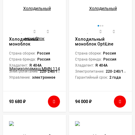
Холодильный
Холодильный
моноблок
моноблок OptiLine
Марихолодмаш MMN
Proton MM 112
114
Страна сборки:
Россия
Страна сборки:
Россия
Страна бренда:
Россия
Страна бренда:
Россия
Хладагент:
R 404A
Хладагент:
R 404A
Электропитание:
220-240/1/50
Электропитание:
220-240/1/50
Управление:
электронное
Гарантийный срок:
2 года
93 680
₽
94 000
₽