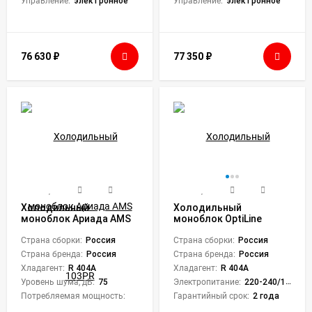
Управление:
электронное
Управление:
электронное
76 630
₽
77 350
₽
Холодильный
Холодильный
моноблок Ариада AMS
моноблок OptiLine
103PR
Proton MM 108
Страна сборки:
Россия
Страна сборки:
Россия
Страна бренда:
Россия
Страна бренда:
Россия
Хладагент:
R 404A
Хладагент:
R 404A
Уровень шума, дБ:
75
Электропитание:
220-240/1/50
Потребляемая мощность:
840 Вт
Гарантийный срок:
2 года