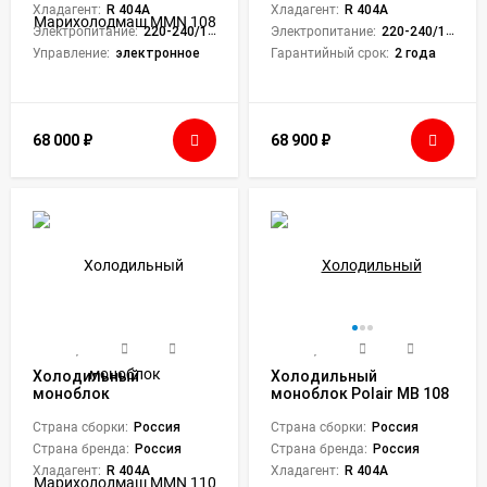
Хладагент:
R 404A
Хладагент:
R 404A
Электропитание:
220-240/1/50
Электропитание:
220-240/1/50
Управление:
электронное
Гарантийный срок:
2 года
68 000
₽
68 900
₽
Холодильный
Холодильный
моноблок
моноблок Polair MB 108
Марихолодмаш MMN
SF
110
Страна сборки:
Россия
Страна сборки:
Россия
Страна бренда:
Россия
Страна бренда:
Россия
Хладагент:
R 404A
Хладагент:
R 404A