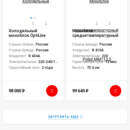
Холодильный
Моноблок
моноблок OptiLine
среднетемпературный
Proton MM 220
Polair MM113 S
Страна сборки:
Россия
Страна бренда:
Россия
Страна бренда:
Россия
Хладагент:
R 410A
Хладагент:
R 404A
Электропитание:
220
Электропитание:
220-240/1/50
Гарантийный срок:
12 мес.
Гарантийный срок:
2 года
Высота:
70.4 см
98 000
₽
99 640
₽
ЗАГРУЗИТЬ ЕЩЕ