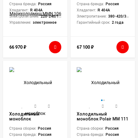
Страна бренда:
Россия
Страна бренда:
Россия
Хладагент:
R 404A
Хладагент:
R 404A
Электропитание:
220-240/1/50
Электропитание:
380-420/3/50
Управление:
электронное
Гарантийный срок:
2 года
66 970
₽
67 100
₽
Холодильный
Холодильный
моноблок
моноблок Polair MM 111
Марихолодмаш MMN
RF
108
Страна сборки:
Россия
Страна сборки:
Россия
Страна бренда:
Россия
Страна бренда:
Россия