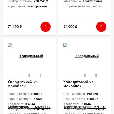
Электропитание:
220-240/1/50
Управление:
электронное
Управление:
электронное
Потребляемая мощность:
1000 В
71 490
₽
74 900
₽
Холодильный
Холодильный
моноблок
моноблок
Марихолодмаш MMN
Марихолодмаш LMN
112
Страна сборки:
Россия
107
Страна сборки:
Россия
Страна бренда:
Россия
Страна бренда:
Россия
Хладагент:
R 404A
Хладагент:
R 404A
Электропитание:
220-240/1/50
Электропитание:
220-240/1/50