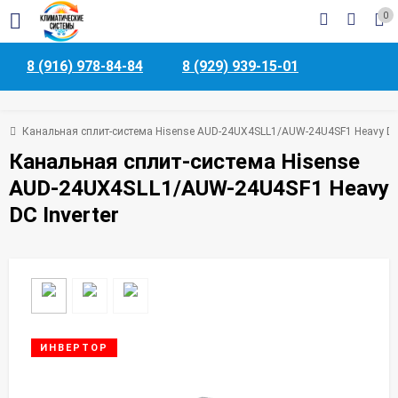
0
8 (916) 978-84-84
8 (929) 939-15-01
ы
Канальная сплит-система Hisense AUD-24UX4SLL1/AUW-24U4SF1 Heavy DC 
Канальная сплит-система Hisense
AUD-24UX4SLL1/AUW-24U4SF1 Heavy
DC Inverter
ИНВЕРТОР