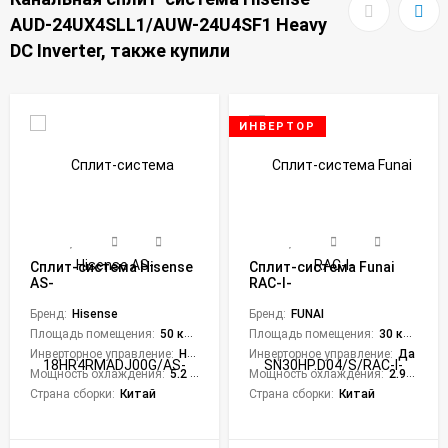
AUD-24UX4SLL1/AUW-24U4SF1 Heavy
DC Inverter, также купили
ИНВЕРТОР
Сплит-система Hisense
Сплит-система Funai
AS-
RAC-I-
18HR4RMADJ00G/AS-
SN30HP.D04/S/RAC-I-
18HR4RMADJ00W Easy
Бренд:
Hisense
SN30HP.D04/U Sensei
Бренд:
FUNAI
Classic A
Inverter
Площадь помещения:
50 кв. м.
Площадь помещения:
30 кв. м.
Инверторное управление:
Нет
Инверторное управление:
Да
Мощность охлаждения:
5.2 кВт
Мощность охлаждения:
2.95 кВт
Страна сборки:
Китай
Страна сборки:
Китай