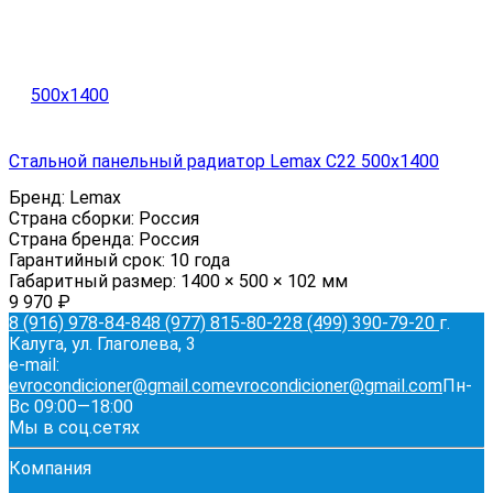
Стальной панельный радиатор Lemax C22 500х1400
Бренд:
Lemax
Страна сборки:
Россия
Страна бренда:
Россия
Гарантийный срок:
10 года
Габаритный размер:
1400 × 500 × 102 мм
9 970
₽
8 (916) 978-84-84
8 (977) 815-80-22
8 (499) 390-79-20
г.
Калуга, ул. Глаголева, 3
e-mail:
evrocondicioner@gmail.com
evrocondicioner@gmail.com
Пн-
Вс 09:00—18:00
Мы в соц.сетях
Компания