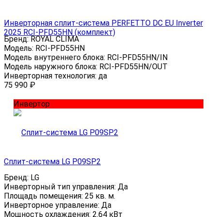
Инверторная сплит-система PERFETTO DC EU Inverter
2025 RCI-PFD55HN (комплект)
Бренд:
ROYAL CLIMA
Модель:
RCI-PFD55HN
Модель внутреннего блока:
RCI-PFD55HN/IN
Модель наружного блока:
RCI-PFD55HN/OUT
Инверторная технология:
да
75 990
₽
Инвертор
Сплит-система LG P09SP2
Бренд:
LG
Инверторный тип управления:
Да
Площадь помещения:
25 кв. м.
Инверторное управление:
Да
Мощность охлаждения:
2.64 кВт