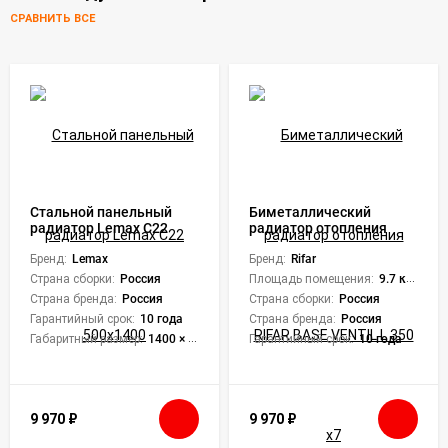
СРАВНИТЬ ВСЕ
Стальной панельный
Биметаллический
радиатор Lemax C22
радиатор отопления
500х1400
RIFAR BASE VENTIL L 350
Бренд:
Lemax
x7
Бренд:
Rifar
Страна сборки:
Россия
Площадь помещения:
9.7 кв. м.
Страна бренда:
Россия
Страна сборки:
Россия
Гарантийный срок:
10 года
Страна бренда:
Россия
Габаритный размер:
1400 × 500 × 102 мм
Гарантийный срок:
10 года
9 970
₽
9 970
₽