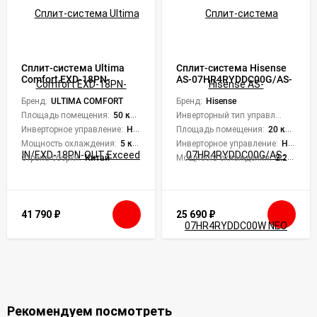
Сплит-система Ultima
Сплит-система Hisense
Comfort EXD-18PN-
AS-07HR4RYDDC00G/AS-
IN/EXD-18PN-OUT Exceed
07HR4RYDDC00W NEO
Бренд:
ULTIMA COMFORT
Classic A R32
Бренд:
Hisense
Площадь помещения:
50 кв. м.
Инверторный тип управления:
Нет
Инверторное управление:
Нет
Площадь помещения:
20 кв. м.
Мощность охлаждения:
5 кВт
Инверторное управление:
Нет
Страна сборки:
Китай
Мощность охлаждения:
2.25 кВт
41 790
₽
25 690
₽
Рекомендуем посмотреть