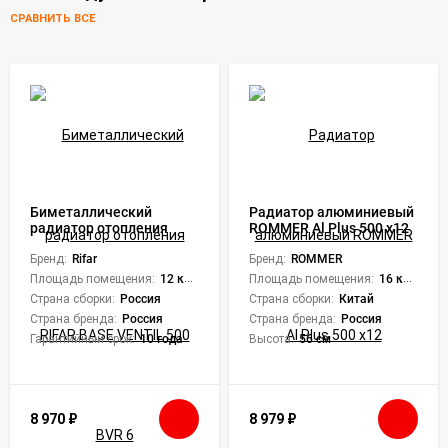
СРАВНИТЬ ВСЕ
Биметаллический
Радиатор алюминиевый
радиатор отопления
ROMMER Al Plus 500 x12
RIFAR BASE VENTIL 500
BVR 6
Бренд:
Rifar
Бренд:
ROMMER
Площадь помещения:
12 кв. м.
Площадь помещения:
16 кв. м.
Страна сборки:
Россия
Страна сборки:
Китай
Страна бренда:
Россия
Страна бренда:
Россия
Гарантийный срок:
10 года
Высота:
56 см
8 970
₽
8 979
₽