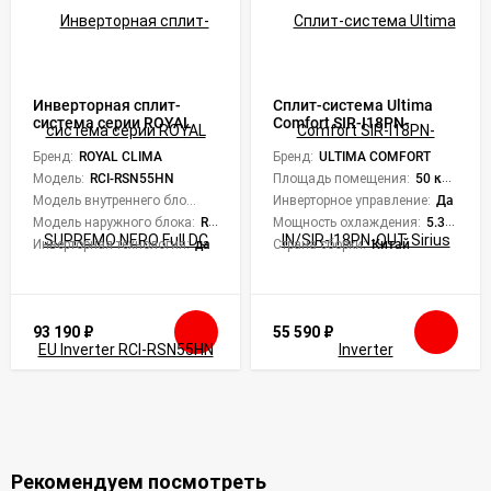
Инверторная сплит-
Сплит-система Ultima
система серии ROYAL
Comfort SIR-I18PN-
SUPREMO NERO Full DC
IN/SIR-I18PN-OUT Sirius
EU Inverter RCI-RSN55HN
Бренд:
ROYAL CLIMA
Inverter
Бренд:
ULTIMA COMFORT
(комплект)
Модель:
RCI-RSN55HN
Площадь помещения:
50 кв. м.
Модель внутреннего блока:
RCI-RSN55HN/IN
Инверторное управление:
Да
Модель наружного блока:
RCI-RSN55HN/OUT
Мощность охлаждения:
5.32 кВт
Инверторная технология:
да
Страна сборки:
Китай
93 190
₽
55 590
₽
Рекомендуем посмотреть