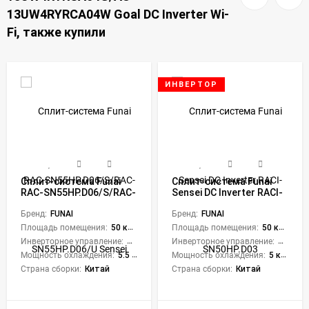
13UW4RYRCA04W Goal DC Inverter Wi-
Fi, также купили
ИНВЕРТОР
Сплит-система Funai
Сплит-система Funai
RAC-SN55HP.D06/S/RAC-
Sensei DC Inverter RACI-
SN55HP.D06/U Sensei
SN50HP.D03
2025
Бренд:
FUNAI
Бренд:
FUNAI
Площадь помещения:
50 кв. м.
Площадь помещения:
50 кв. м.
Инверторное управление:
Нет
Инверторное управление:
Да
Мощность охлаждения:
5.5 кВт
Мощность охлаждения:
5 кВт
Страна сборки:
Китай
Страна сборки:
Китай