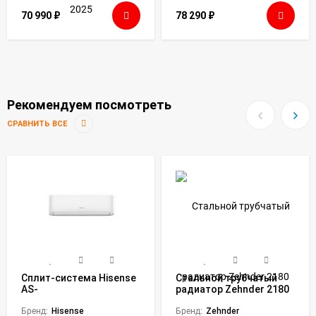
70 990
₽
78 290
₽
Рекомендуем посмотреть
СРАВНИТЬ ВСЕ
Сплит-система Hisense
Стальной трубчатый
AS-
радиатор Zehnder 2180
12HW4RLRCA01AG/AS-
V001 Charleston 4
12HW4RLRCA01AW Goal
Бренд:
Hisense
секции 9205
Бренд:
Zehnder