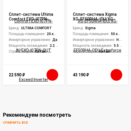
Сплит-система Ultima
Сплит-система Xigma
Comfort EXD-I07PN-
XG-EF50RHA-IDU/XG-
IN/EXD-I07PN-OUT
EF50RHA-ODU Extraforce
Exceed Inverter
Бренд:
ULTIMA COMFORT
Бренд:
Xigma
Площадь помещения:
20 кв. м.
Площадь помещения:
50 кв. м.
Инверторное управление:
Да
Инверторное управление:
Нет
Мощность охлаждения:
2.2 кВт
Мощность охлаждения:
5.5 кВт
Страна сборки:
Китай
Страна сборки:
Китай
22 590
₽
43 190
₽
Рекомендуем посмотреть
СРАВНИТЬ ВСЕ