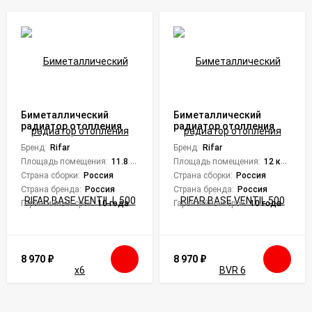
Биметаллический
Биметаллический
радиатор отопления
радиатор отопления
RIFAR BASE VENTIL L 500
RIFAR BASE VENTIL 500
x6
Бренд:
Rifar
BVR 6
Бренд:
Rifar
Площадь помещения:
11.8 кв. м.
Площадь помещения:
12 кв. м.
Страна сборки:
Россия
Страна сборки:
Россия
Страна бренда:
Россия
Страна бренда:
Россия
Гарантийный срок:
10 года
Гарантийный срок:
10 года
8 970
₽
8 970
₽