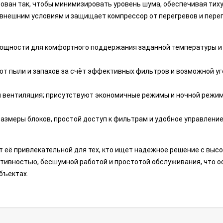
рован так, чтобы минимизировать уровень шума, обеспечивая тих
 внешним условиям и защищает компрессор от перегревов и пере
мощности для комфортного поддержания заданной температуры и
от пыли и запахов за счёт эффективных фильтров и возможной у
и вентиляция; присутствуют экономичные режимы и ночной режим
азмеры блоков, простой доступ к фильтрам и удобное управление
т её привлекательной для тех, кто ищет надежное решение с выс
тивностью, бесшумной работой и простотой обслуживания, что о
бъектах.