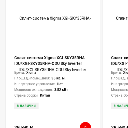
Сплит-система Xigma XGI-SKY35RHA-
Сплит-с
IDU/XGI-SKY35RHA-ODU Sky Inverter
IDU/XGI
Inverter
Бренд:
Xigma
Бренд:
Xi
Площадь помещения:
35 кв. м.
Площадь 
Инверторное управление:
Нет
Инверторн
Мощность охлаждения:
3.52 кВт
Мощность
Страна сборки:
Китай
Страна сб
В НАЛИЧИИ
В НАЛИ
29 590
₽
29 590