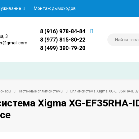
луживание
Монтаж дымоходов
8 (916) 978-84-84
ва, 3
8 (977) 815-80-22
er@gmail.com
8 (499) 390-79-20
ионеры
Настенные сплит-системы
Сплит-система Xigma XG-EF35RHA-IDU/
система Xigma XG-EF35RHA-
rce