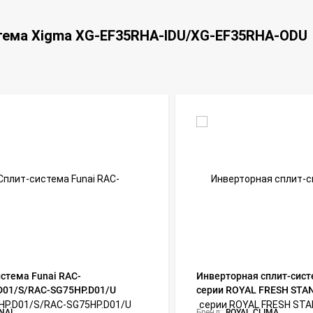
стема Xigma XG-EF35RHA-IDU/XG-EF35RHA-ODU
стема Funai RAC-
Инверторная сплит-сист
D01/S/RAC-SG75HP.D01/U
серии ROYAL FRESH STA
EU Inverter RCI-RFS35HN
NAI
Бренд:
ROYAL CLIMA