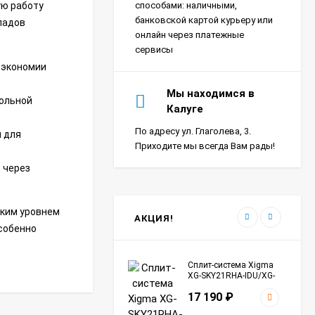
Сплит-система Xigma
ую работу
способами: наличными,
XG-SKY27RHA-IDU/XG-
банковской картой курьеру или
падов
SKY27RHA-ODU Sky
18 390
₽
онлайн через платежные
сервисы
 экономии
Сплит-система Ultima
Мы находимся в
гольной
Comfort SIR-I07PN-
Калуге
IN/SIR-I07PN-OUT Sirius
24 290
₽
Inverter
По адресу ул. Глаголева, 3.
 для
Приходите мы всегда Вам рады!
 через
Сплит-система Морозко
КНБ-БКМ09ОН-ВБ/КНБ-
БКМ09ОН-НБ Байкал
24 990
₽
оким уровнем
АКЦИЯ!
собенно
Сплит-система Xigma
XG-SKY21RHA-IDU/XG-
SKY21RHA-ODU Sky
17 190
₽