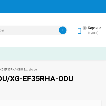
Корзина
0
(пусто)
XG-EF35RHA-ODU Extraforce
IDU/XG-EF35RHA-ODU