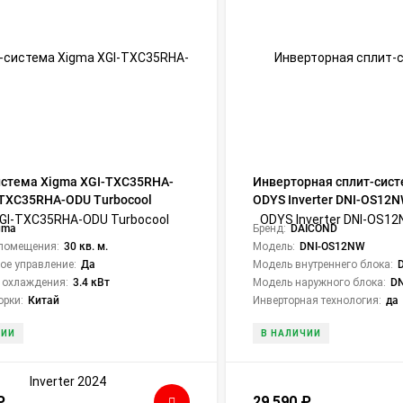
истема Xigma XGI-TXC35RHA-
Инверторная сплит-сист
-TXC35RHA-ODU Turbocool
ODYS Inverter DNI-OS12
 2024
gma
Бренд:
DAICOND
помещения:
30 кв. м.
Модель:
DNI-OS12NW
ое управление:
Да
Модель внутреннего блока:
 охлаждения:
3.4 кВт
Модель наружного блока:
D
орки:
Китай
Инверторная технология:
да
ЧИИ
В НАЛИЧИИ
₽
29 590
₽