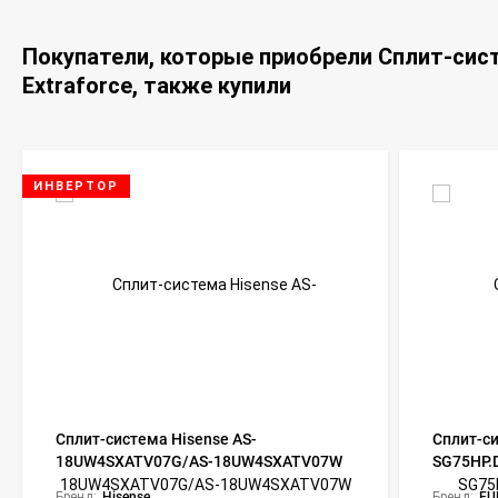
Покупатели, которые приобрели Сплит-си
Extraforce, также купили
ИНВЕРТОР
Сплит-система Hisense AS-
Сплит-си
18UW4SXATV07G/AS-18UW4SXATV07W
SG75HP.
Expert Pro DC Inverter
Shogun
Бренд:
Hisense
Бренд:
FU