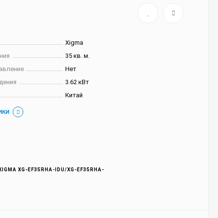
Xigma
ния
35 кв. м.
авление
Нет
дения
3.62 кВт
Китай
ИКИ
IGMA XG-EF35RHA-IDU/XG-EF35RHA-