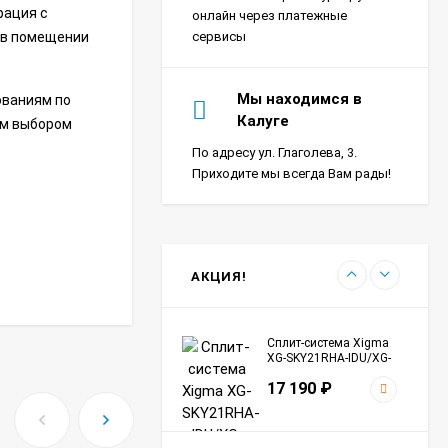
SKY27RHA-ODU Sky
рация с
18 390
₽
онлайн через платежные
 в помещении
сервисы
Сплит-система Ultima
Мы находимся в
ованиям по
Comfort SIR-I07PN-
Калуге
ым выбором
IN/SIR-I07PN-OUT Sirius
24 290
₽
Inverter
По адресу ул. Глаголева, 3.
Приходите мы всегда Вам рады!
Сплит-система Морозко
КНБ-БКМ09ОН-ВБ/КНБ-
БКМ09ОН-НБ Байкал
24 990
₽
АКЦИЯ!
Сплит-система Xigma
XG-SKY21RHA-IDU/XG-
SKY21RHA-ODU Sky
17 190
₽