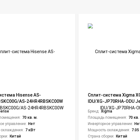
истема Hisense AS-
Сплит-система Xigma X
BSKC00G/AS-24HR4RBSKC00W
IDU/XG-JP70RHA-ODU Je
sic A
sense
Бренд:
Xigma
помещения:
70 кв. м.
Площадь помещения:
70 кв.
ое управление:
Нет
Инверторное управление:
Не
 охлаждения:
7 кВт
Мощность охлаждения:
7.05
орки:
Китай
Страна сборки:
Китай