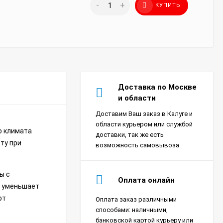
-
+
КУПИТЬ
Доставка по Москве
и области
Доставим Ваш заказ в Калуге и
области курьером или службой
о климата
доставки, так же есть
оту при
возможность самовывоза
ы с
Оплата онлайн
и уменьшает
ют
Оплата заказ различными
Сплит-система Xigma
способами: наличными,
XG-SKY27RHA-IDU/XG-
банковской картой курьеру или