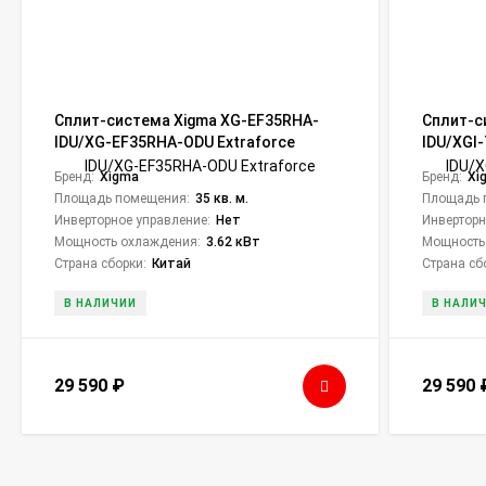
Сплит-система Xigma XG-EF35RHA-
Сплит-с
IDU/XG-EF35RHA-ODU Extraforce
IDU/XGI
Inverter
Бренд:
Xigma
Бренд:
Xi
Площадь помещения:
35 кв. м.
Площадь 
Инверторное управление:
Нет
Инверторн
Мощность охлаждения:
3.62 кВт
Мощность
Страна сборки:
Китай
Страна сб
В НАЛИЧИИ
В НАЛИ
29 590
₽
29 590