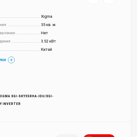
Xigma
ния
35 кв. м.
авление
Нет
дения
3.52 кВт
Китай
ИКИ
IGMA XGI-SKY35RHA-IDU/XGI-
Y INVERTER