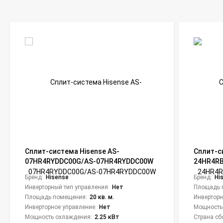
Сплит-система Hisense AS-
Сплит-с
07HR4RYDDC00G/AS-07HR4RYDDC00W
24HR4R
NEO Classic A R32
Era Clas
Бренд:
Hisense
Бренд:
Hi
Инверторный тип управления:
Нет
Площадь 
Площадь помещения:
20 кв. м.
Инверторн
Инверторное управление:
Нет
Мощность
Мощность охлаждения:
2.25 кВт
Страна сб