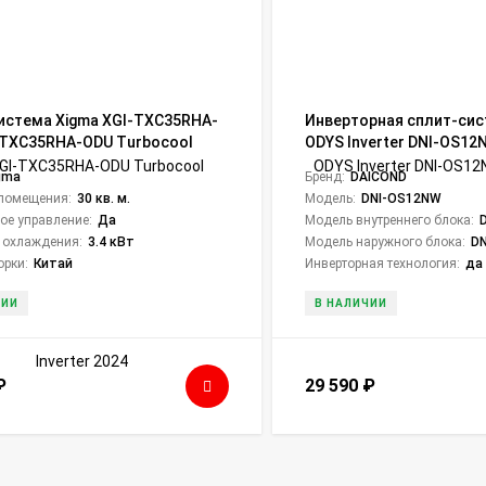
истема Xigma XGI-TXC35RHA-
Инверторная сплит-сис
-TXC35RHA-ODU Turbocool
ODYS Inverter DNI-OS12
 2024
gma
Бренд:
DAICOND
помещения:
30 кв. м.
Модель:
DNI-OS12NW
ое управление:
Да
Модель внутреннего блока:
 охлаждения:
3.4 кВт
Модель наружного блока:
D
орки:
Китай
Инверторная технология:
да
ЧИИ
В НАЛИЧИИ
₽
29 590
₽