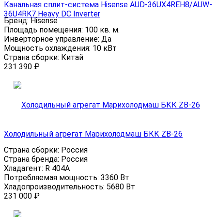
Канальная сплит-система Hisense AUD-36UX4REH8/AUW-
36U4RK7 Heavy DC Inverter
Бренд:
Hisense
Площадь помещения:
100 кв. м.
Инверторное управление:
Да
Мощность охлаждения:
10 кВт
Страна сборки:
Китай
231 390
₽
Холодильный агрегат Марихолодмаш БКК ZB-26
Страна сборки:
Россия
Страна бренда:
Россия
Хладагент:
R 404A
Потребляемая мощность:
3360 Вт
Хладопроизводительность:
5680 Вт
231 000
₽