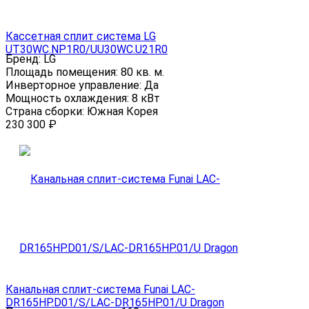
Кассетная сплит система LG
UT30WC.NP1R0/UU30WC.U21R0
Бренд:
LG
Площадь помещения:
80 кв. м.
Инверторное управление:
Да
Мощность охлаждения:
8 кВт
Страна сборки:
Южная Корея
230 300
₽
Канальная сплит-система Funai LAC-
DR165HP.D01/S/LAC-DR165HP.01/U Dragon