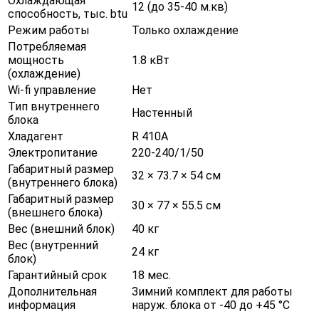
Охлаждающая
12 (до 35-40 м.кв)
способность, тыс. btu
Режим работы
Только охлаждение
Потребляемая
мощность
1.8 кВт
(охлаждение)
Wi-fi управление
Нет
Тип внутреннего
Настенный
блока
Хладагент
R 410A
Электропитание
220-240/1/50
Габаритный размер
32 × 73.7 × 54 см
(внутреннего блока)
Габаритный размер
30 × 77 × 55.5 см
(внешнего блока)
Вес (внешний блок)
40 кг
Вес (внутренний
24 кг
блок)
Гарантийный срок
18 мес.
Дополнительная
Зимний комплект для работы
информация
наруж. блока от -40 до +45 °С