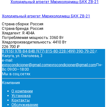
Холодильный агрегат Марихолодмаш БКК ZB-21
Страна сборки:
Россия
Страна бренда:
Россия
Хладагент:
R 404A
Потребляемая мощность:
3360 Вт
Хладопроизводительность:
4410 Вт
226 700
₽
8 (916) 978-84-84
8 (977) 815-80-22
8 (499) 390-79-20
г.
Калуга, ул. Глаголева, 3
e-mail:
evrocondicioner@gmail.com
evrocondicioner@gmail.com
Пн-
Вс 09:00—18:00
Мы в соц.сетях
Компания
О компании
Установка
Контакты
Обслуживание