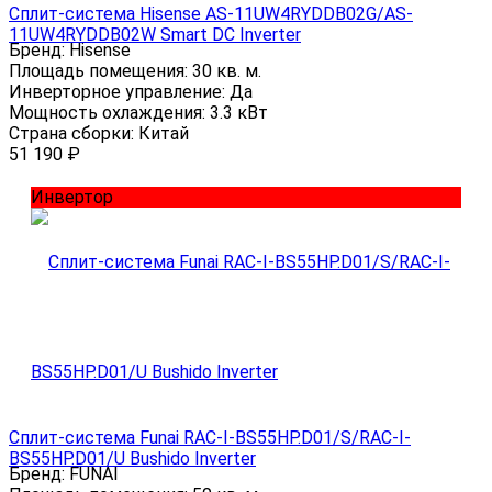
Сплит-система Hisense AS-11UW4RYDDB02G/AS-
11UW4RYDDB02W Smart DC Inverter
Бренд:
Hisense
Площадь помещения:
30 кв. м.
Инверторное управление:
Да
Мощность охлаждения:
3.3 кВт
Страна сборки:
Китай
51 190
₽
Инвертор
Сплит-система Funai RAC-I-BS55HP.D01/S/RAC-I-
BS55HP.D01/U Bushido Inverter
Бренд:
FUNAI