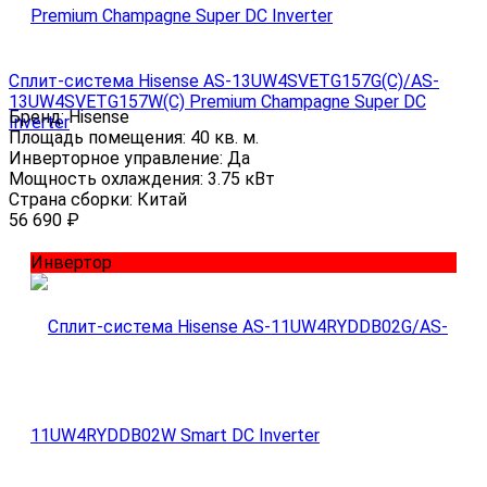
Сплит-система Hisense AS-13UW4SVETG157G(С)/AS-
13UW4SVETG157W(С) Premium Champagne Super DC
Бренд:
Hisense
Inverter
Площадь помещения:
40 кв. м.
Инверторное управление:
Да
Мощность охлаждения:
3.75 кВт
Страна сборки:
Китай
56 690
₽
Инвертор