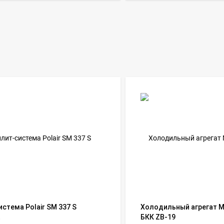
стема Polair SM 337 S
Холодильный агрегат 
t
БКК ZB-19