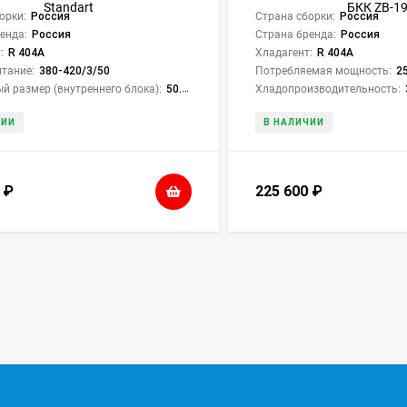
орки:
Россия
Страна сборки:
Россия
енда:
Россия
Страна бренда:
Россия
:
R 404A
Хладагент:
R 404A
тание:
380-420/3/50
Потребляемая мощность:
2
й размер (внутреннего блока):
50.3 × 83.3 × 50.4 см
Хладопроизводительность:
ЧИИ
В НАЛИЧИИ
6
₽
225 600
₽