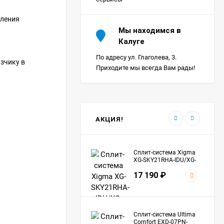
бления
Сплит-система Ultima
Мы находимся в
Comfort SIR-I07PN-
Калуге
IN/SIR-I07PN-OUT Sirius
24 290
₽
Inverter
По адресу ул. Глаголева, 3.
зчику в
Приходите мы всегда Вам рады!
Сплит-система Морозко
КНБ-БКМ09ОН-ВБ/КНБ-
БКМ09ОН-НБ Байкал
24 990
₽
АКЦИЯ!
Сплит-система Xigma
XG-SKY21RHA-IDU/XG-
SKY21RHA-ODU Sky
17 190
₽
Сплит-система Ultima
Comfort EXD-07PN-