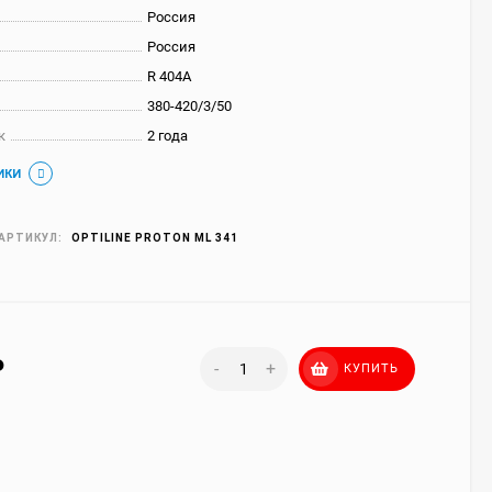
Россия
Россия
R 404A
380-420/3/50
к
2 года
ИКИ
АРТИКУЛ:
OPTILINE PROTON ML 341
₽
-
+
КУПИТЬ