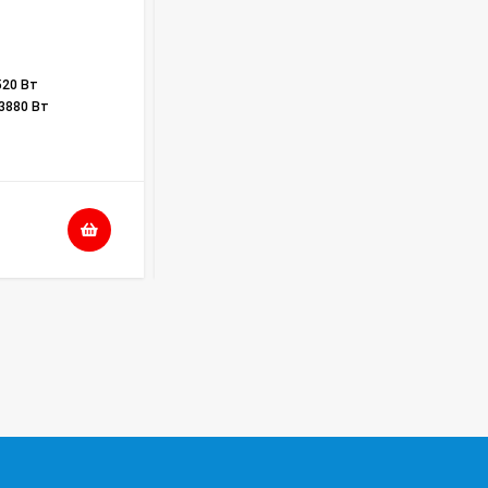
В НАЛИЧИИ
520 Вт
3880 Вт
228 790
₽