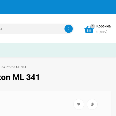
Корзина
0
(пусто)
ine Proton ML 341
ton ML 341