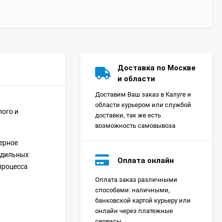
Доставка по Москве
и области
Доставим Ваш заказ в Калуге и
области курьером или службой
лого и
доставки, так же есть
возможность самовывоза
ерное
лодильных
Оплата онлайн
процесса
Оплата заказ различными
Сплит-система Xigma
способами: наличными,
XG-SKY27RHA-IDU/XG-
банковской картой курьеру или
SKY27RHA-ODU Sky
18 390
₽
онлайн через платежные
сервисы