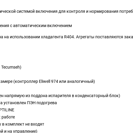
ической системой включения для контроля и нормирования потре
ления с автоматическим включением
а на использовании хладагента R404. Агрегаты поставляются зака
 Tecumseh)
)
мере (контроллер Eliwell 974 или аналогичный)
ен напрямую из поддона испарителя в конденсаторный блок)
та установлен ПЭН подогрева
PTILINE
к работе
у в комплект не входят
й и на управление)