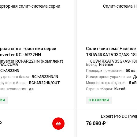
рная сплит-система серии
Сплит-система Hisense 
Inverter RCI-AR22HN
18UW4RXATV03G/AS-18
кт)
Expert Pro DC Inverter Wi
YAL CLIMA
Бренд:
Hisense
RCI-AR22HN
Площадь помещения:
50 кв.
утреннего блока:
RCI-AR22HN/IN
Инверторное управление:
Д
ружного блока:
RCI-AR22HN/OUT
Мощность охлаждения:
5 к
ая технология:
да
Страна сборки:
Китай
ЧИИ
В НАЛИЧИИ
₽
76 090
₽