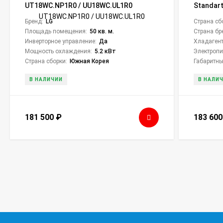
UT18WC.NP1R0 / UU18WC.UL1R0
Standar
Бренд:
LG
Страна сб
Площадь помещения:
50 кв. м.
Страна бр
Инверторное управление:
Да
Хладагент
Мощность охлаждения:
5.2 кВт
Электропи
Страна сборки:
Южная Корея
Габаритны
В НАЛИЧИИ
В НАЛИ
181 500
₽
183 60