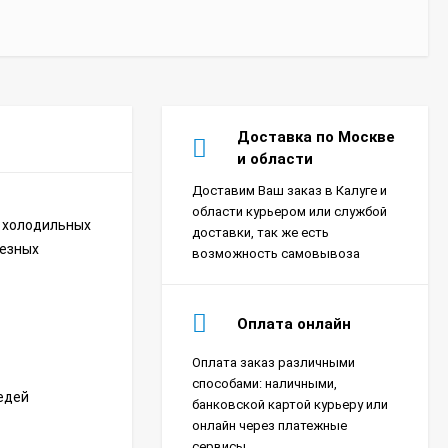
Доставка по Москве
и области
Доставим Ваш заказ в Калуге и
области курьером или службой
в холодильных
доставки, так же есть
лезных
возможность самовывоза
Оплата онлайн
Оплата заказ различными
Сплит-система Xigma
способами: наличными,
едей
XG-SKY27RHA-IDU/XG-
банковской картой курьеру или
SKY27RHA-ODU Sky
18 390
₽
онлайн через платежные
сервисы