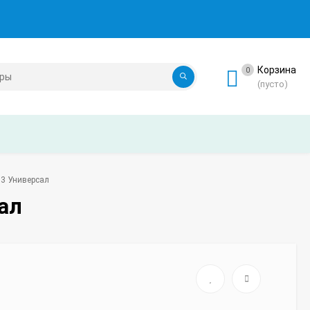
Корзина
0
(пусто)
03 Универсал
ал