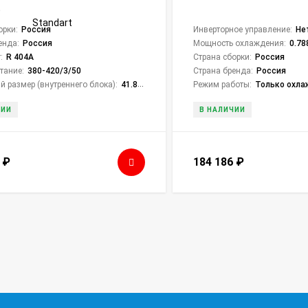
t
орки:
Россия
Инверторное управление:
Не
енда:
Россия
Мощность охлаждения:
0.78
:
R 404A
Страна сборки:
Россия
тание:
380-420/3/50
Страна бренда:
Россия
й размер (внутреннего блока):
41.8 × 70.8 × 28 см
Режим работы:
Только охла
ЧИИ
В НАЛИЧИИ
0
₽
184 186
₽