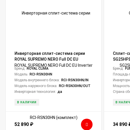
Инверторная сплит-система серии
Сплит-с
ROYAL SUPREMO NERO Full DC EU
SG25HP.
Inverter RCI-RSN30HN (комплект)
Shogun
Бренд:
ROYAL CLIMA
Бренд:
FU
Модель:
RCI-RSN30HN
Площадь 
Модель внутреннего блока:
RCI-RSN30HN/IN
Инверторн
Модель наружного блока:
RCI-RSN30HN/OUT
Мощность
Инверторная технология:
да
Страна сб
В НАЛИЧИИ
В НАЛИ
52 890
₽
34 890