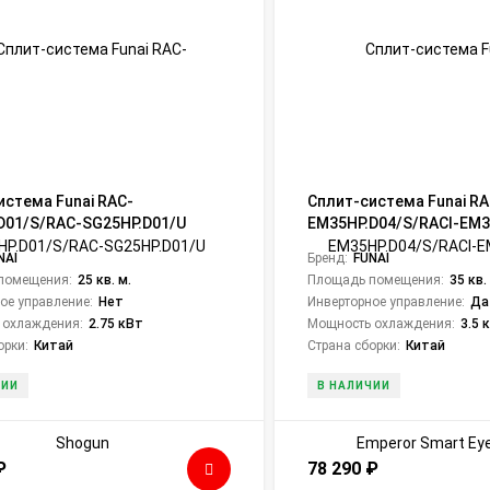
истема Funai RAC-
Сплит-система Funai RA
D01/S/RAC-SG25HP.D01/U
EM35HP.D04/S/RACI-EM3
Emperor Smart Eye Inver
NAI
Бренд:
FUNAI
помещения:
25 кв. м.
Площадь помещения:
35 кв.
ое управление:
Нет
Инверторное управление:
Да
 охлаждения:
2.75 кВт
Мощность охлаждения:
3.5 
орки:
Китай
Страна сборки:
Китай
ЧИИ
В НАЛИЧИИ
₽
78 290
₽