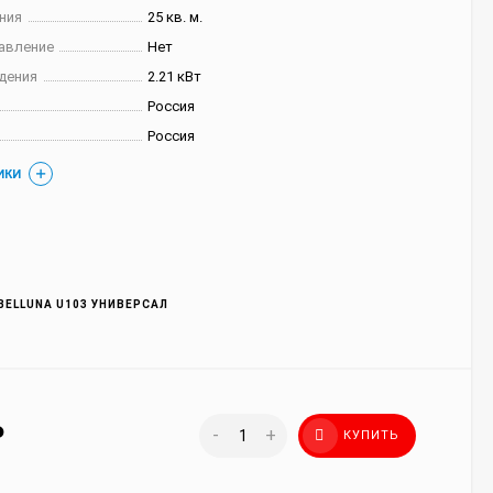
ния
25 кв. м.
авление
Нет
дения
2.21 кВт
Россия
Россия
ИКИ
BELLUNA U103 УНИВЕРСАЛ
₽
-
+
КУПИТЬ