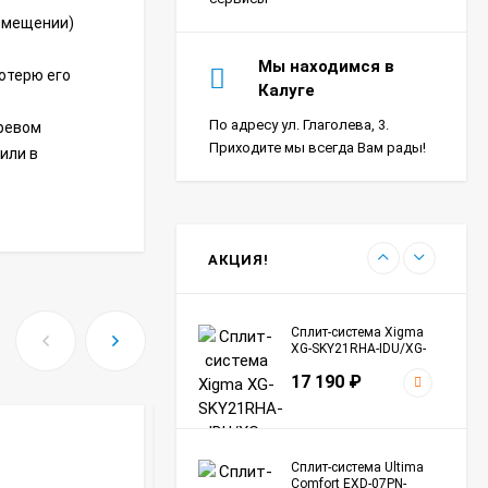
помещении)
Сплит-система Ultima
Мы находимся в
отерю его
Comfort SIR-I07PN-
Калуге
IN/SIR-I07PN-OUT Sirius
24 290
₽
Inverter
По адресу ул. Глаголева, 3.
гревом
Приходите мы всегда Вам рады!
или в
Сплит-система Морозко
КНБ-БКМ09ОН-ВБ/КНБ-
БКМ09ОН-НБ Байкал
24 990
₽
АКЦИЯ!
Сплит-система Xigma
XG-SKY21RHA-IDU/XG-
SKY21RHA-ODU Sky
17 190
₽
ИНВЕРТОР
Сплит-система Ultima
Comfort EXD-07PN-