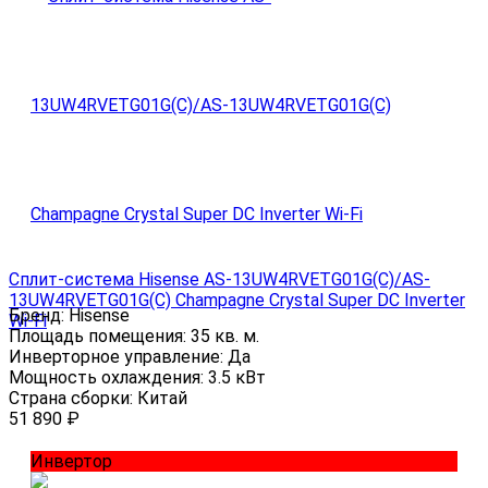
Сплит-система Hisense AS-13UW4RVETG01G(C)/AS-
13UW4RVETG01G(C) Champagne Crystal Super DC Inverter
Бренд:
Hisense
Wi-Fi
Площадь помещения:
35 кв. м.
Инверторное управление:
Да
Мощность охлаждения:
3.5 кВт
Страна сборки:
Китай
51 890
₽
Инвертор