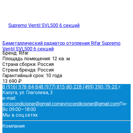
Биметаллический радиатор отопления Rifar Supremo
Ventil SVL500 6 секций
Бренд:
Rifar
Площадь помещения:
12 кв. м.
Страна сборки:
Россия
Страна бренда:
Россия
Гарантийный срок:
10 года
13 690
₽
8 (916) 978-84-84
8 (977) 815-80-22
8 (499) 390-79-20
г.
Калуга, ул. Глаголева, 3
e-mail:
evrocondicioner@gmail.com
evrocondicioner@gmail.com
Пн-
Вс 09:00—18:00
Мы в соц.сетях
Компания