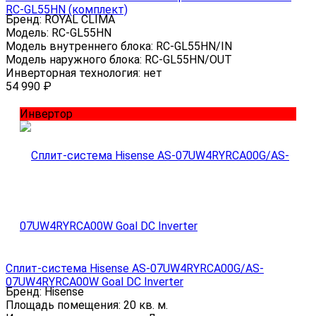
RC-GL55HN (комплект)
Бренд:
ROYAL CLIMA
Модель:
RC-GL55HN
Модель внутреннего блока:
RC-GL55HN/IN
Модель наружного блока:
RC-GL55HN/OUT
Инверторная технология:
нет
54 990
₽
Инвертор
Сплит-система Hisense AS-07UW4RYRCA00G/AS-
07UW4RYRCA00W Goal DC Inverter
Бренд:
Hisense
Площадь помещения:
20 кв. м.