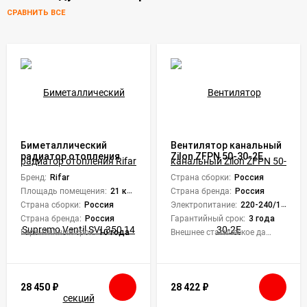
СРАВНИТЬ ВСЕ
Биметаллический
Вентилятор канальный
радиатор отопления
Zilon ZFPN 50-30-2E
Rifar Supremo Ventil
SVL350 14 секций
Бренд:
Rifar
Страна сборки:
Россия
Площадь помещения:
21 кв. м.
Страна бренда:
Россия
Страна сборки:
Россия
Электропитание:
220-240/1/50
Страна бренда:
Россия
Гарантийный срок:
3 года
Гарантийный срок:
10 года
Внешнее статическое давление, Па:
320
28 450
₽
28 422
₽