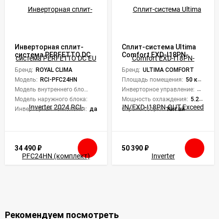
Инверторная сплит-
Сплит-система Ultima
система PERFETTO DC
Comfort EXD-I18PN-
EU Inverter 2024 RCI-
IN/EXD-I18PN-OUT
PFC24HN (комплект)
Бренд:
ROYAL CLIMA
Exceed Inverter
Бренд:
ULTIMA COMFORT
Модель:
RCI-PFC24HN
Площадь помещения:
50 кв. м.
Модель внутреннего блока:
RCI-PFC24HN/IN
Инверторное управление:
Да
Модель наружного блока:
RCI-PFC24HN/OUT
Мощность охлаждения:
5.28 кВт
Инверторная технология:
да
Страна сборки:
Китай
34 490
₽
50 390
₽
Рекомендуем посмотреть