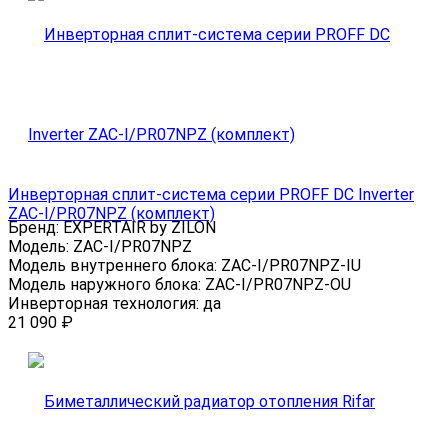
Инверторная сплит-система серии PROFF DC Inverter
ZAC-I/PR07NPZ (комплект)
Бренд:
EXPERTAIR by ZILON
Модель:
ZAC-I/PR07NPZ
Модель внутреннего блока:
ZAC-I/PR07NPZ-IU
Модель наружного блока:
ZAC-I/PR07NPZ-OU
Инверторная технология:
да
21 090
₽