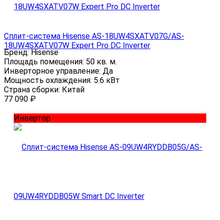
Сплит-система Hisense AS-18UW4SXATV07G/AS-
18UW4SXATV07W Expert Pro DC Inverter
Бренд:
Hisense
Площадь помещения:
50 кв. м.
Инверторное управление:
Да
Мощность охлаждения:
5.6 кВт
Страна сборки:
Китай
77 090
₽
Инвертор