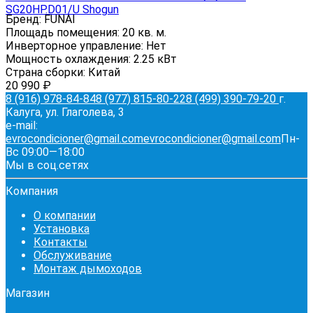
SG20HP.D01/U Shogun
Бренд:
FUNAI
Площадь помещения:
20 кв. м.
Инверторное управление:
Нет
Мощность охлаждения:
2.25 кВт
Страна сборки:
Китай
20 990
₽
8 (916) 978-84-84
8 (977) 815-80-22
8 (499) 390-79-20
г.
Калуга, ул. Глаголева, 3
e-mail:
evrocondicioner@gmail.com
evrocondicioner@gmail.com
Пн-
Вс 09:00—18:00
Мы в соц.сетях
Компания
О компании
Установка
Контакты
Обслуживание
Монтаж дымоходов
Магазин