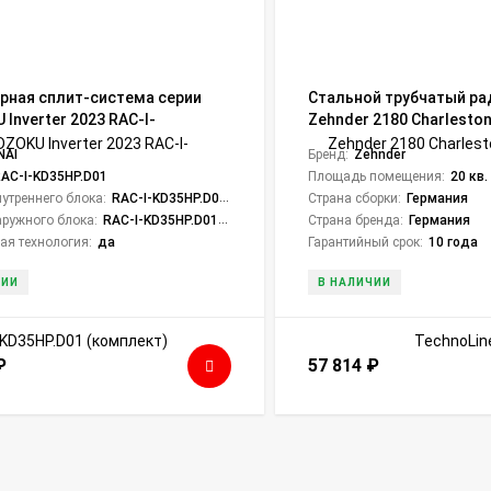
рная сплит-система серии
Стальной трубчатый ра
Inverter 2023 RAC-I-
Zehnder 2180 Charleston
D01 (комплект)
TechnoLine
NAI
Бренд:
Zehnder
AC-I-KD35HP.D01
Площадь помещения:
20 кв.
утреннего блока:
RAC-I-KD35HP.D01/S
Страна сборки:
Германия
ружного блока:
RAC-I-KD35HP.D01/U
Страна бренда:
Германия
ая технология:
да
Гарантийный срок:
10 года
ЧИИ
В НАЛИЧИИ
₽
57 814
₽