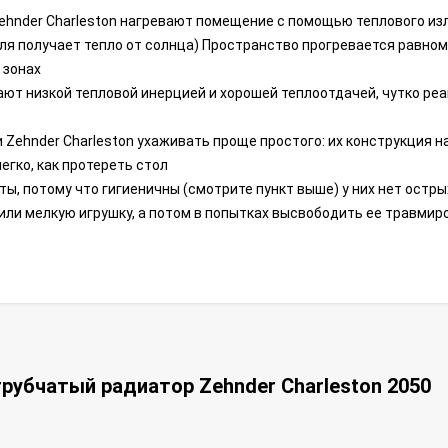
hnder Charleston нагревают помещение с помощью теплового изл
ля получает тепло от солнца) Пространство прогревается равном
 зонах
ют низкой тепловой инерцией и хорошей теплоотдачей, чутко реа
Zehnder Charleston ухаживать проще простого: их конструкция н
егко, как протереть стол
ы, потому что гигиеничны (смотрите пункт выше) у них нет острых
 или мелкую игрушку, а потом в попытках высвободить ее травмир
рубчатый радиатор Zehnder Charleston 2050