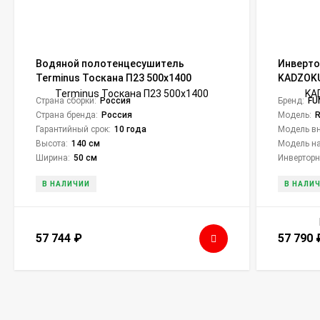
Водяной полотенцесушитель
Инверто
Terminus Тоскана П23 500х1400
KADZOKU 
KD35HP.
Страна сборки:
Россия
Бренд:
FU
Страна бренда:
Россия
Модель:
R
Гарантийный срок:
10 года
Модель вн
Высота:
140 см
Модель на
Ширина:
50 см
Инверторн
В НАЛИЧИИ
В НАЛИ
57 744
₽
57 790