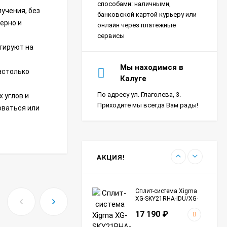
Сплит-система Xigma
способами: наличными,
учения, без
XG-SKY27RHA-IDU/XG-
банковской картой курьеру или
SKY27RHA-ODU Sky
ерно и
18 390
₽
онлайн через платежные
сервисы
гируют на
Сплит-система Ultima
Мы находимся в
астолько
Comfort SIR-I07PN-
Калуге
IN/SIR-I07PN-OUT Sirius
24 290
₽
Inverter
По адресу ул. Глаголева, 3.
 углов и
Приходите мы всегда Вам рады!
оваться или
Сплит-система Морозко
КНБ-БКМ09ОН-ВБ/КНБ-
БКМ09ОН-НБ Байкал
24 990
₽
АКЦИЯ!
Сплит-система Xigma
XG-SKY21RHA-IDU/XG-
SKY21RHA-ODU Sky
17 190
₽