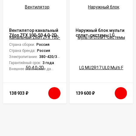
Вентилятор канальный
Наружный блок мульти
Zilon ZFX 100-50 4.0-2D
сплит-системы LG
MU2R17.UL0 Multi F
Страна сборки:
Россия
Страна бренда:
Россия
Электропитание:
380-420/3/50
Гарантийный срок:
3 года
Внешнее статическое давление, Па:
1850
138 933
₽
139 600
₽