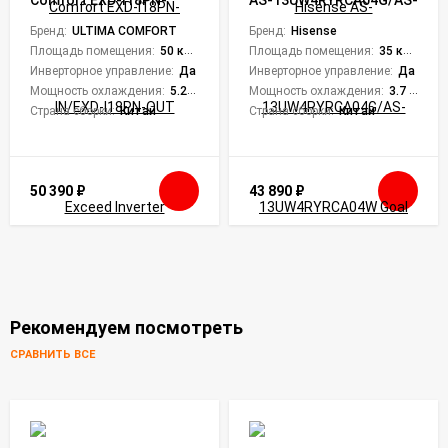
Comfort EXD-I18PN-
AS-13UW4RYRCA04G/AS-
IN/EXD-I18PN-OUT
13UW4RYRCA04W Goal
Exceed Inverter
Бренд:
ULTIMA COMFORT
DC Inverter Wi-Fi
Бренд:
Hisense
Площадь помещения:
50 кв. м.
Площадь помещения:
35 кв. м.
Инверторное управление:
Да
Инверторное управление:
Да
Мощность охлаждения:
5.28 кВт
Мощность охлаждения:
3.7 кВт
Страна сборки:
Китай
Страна сборки:
Китай
50 390
₽
43 890
₽
Рекомендуем посмотреть
СРАВНИТЬ ВСЕ