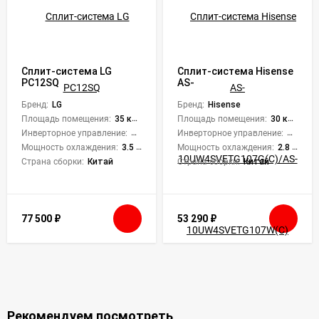
Сплит-система LG
Сплит-система Hisense
PC12SQ
AS-
10UW4SVETG107G(С)/AS-
Бренд:
LG
10UW4SVETG107W(С)
Бренд:
Hisense
Premium Champagne
Площадь помещения:
35 кв. м.
Площадь помещения:
30 кв. м.
Super DC Inverter
Инверторное управление:
Да
Инверторное управление:
Да
Мощность охлаждения:
3.5 кВт
Мощность охлаждения:
2.8 кВт
Страна сборки:
Китай
Страна сборки:
Китай
77 500
₽
53 290
₽
Рекомендуем посмотреть