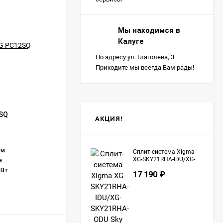
Мы находимся в
Калуге
По адресу ул. Глаголева, 3.
Приходите мы всегда Вам рады!
SQ
Классическая сплит-система серии
АКЦИЯ!
ATTICA NERO RC-AN70HN (комплект)
Бренд:
ROYAL CLIMA
 м.
Модель:
RC-AN70HN
Сплит-система Xigma
XG-SKY21RHA-IDU/XG-
а
Модель внутреннего блока:
RC-AN70HN/IN
SKY21RHA-ODU Sky
кВт
Модель наружного блока:
RC-AN70HN/OUT
17 190
₽
Инверторная технология:
нет
В НАЛИЧИИ