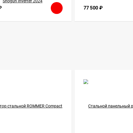
₽
77 500
₽