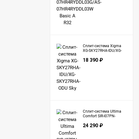
Сплит-система Xigma
XG-SKY27RHA-IDU/XG-
SKY27RHA-ODU Sky
18 390
₽
Сплит-система Ultima
Comfort SIR-I07PN-
IN/SIR-I07PN-OUT Sirius
24 290
₽
Inverter