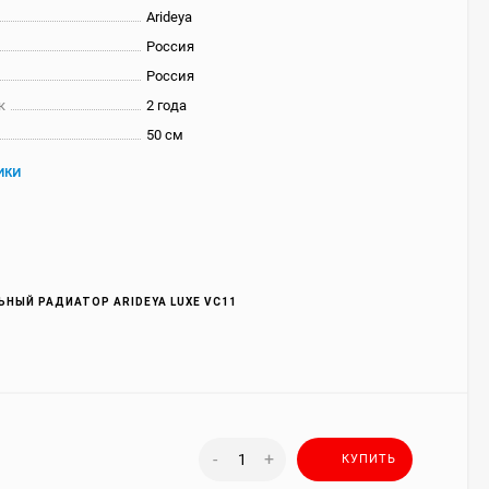
Arideya
Россия
Россия
к
2 года
50 см
ИКИ
НЫЙ РАДИАТОР ARIDEYA LUXE VC11
-
+
КУПИТЬ