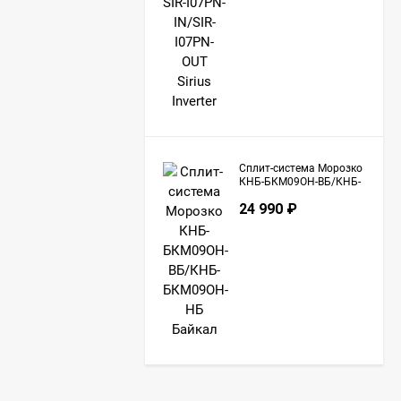
Сплит-система Морозко
КНБ-БКМ09ОН-ВБ/КНБ-
БКМ09ОН-НБ Байкал
24 990
₽