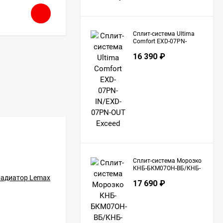
69 890
₽
Сплит-система Ultima
Comfort EXD-07PN-
IN/EXD-07PN-OUT
16 390
₽
Exceed
Сплит-система Морозко
КНБ-БКМ07ОН-ВБ/КНБ-
БКМ07ОН-НБ Байкал
17 690
₽