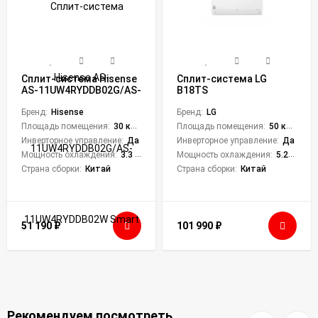
Сплит-система Hisense
Сплит-система LG
AS-11UW4RYDDB02G/AS-
B18TS
11UW4RYDDB02W Smart
DC Inverter
Бренд:
Hisense
Бренд:
LG
Площадь помещения:
30 кв. м.
Площадь помещения:
50 кв. м.
Инверторное управление:
Да
Инверторное управление:
Да
Мощность охлаждения:
3.3 кВт
Мощность охлаждения:
5.28 кВт
Страна сборки:
Китай
Страна сборки:
Китай
51 190
₽
101 990
₽
Рекомендуем посмотреть