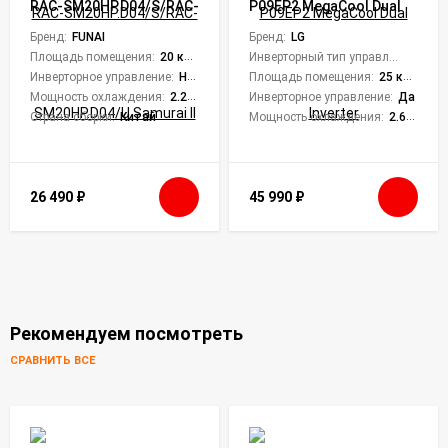
RAC-SM20HP.D04/S/RAC-
P09EP2 MegaCool Dual
SM20HP.D04/U Samurai II
Inverter
Бренд:
FUNAI
Бренд:
LG
Площадь помещения:
20 кв. м.
Инверторный тип управления:
Да
Инверторное управление:
Нет
Площадь помещения:
25 кв. м.
Мощность охлаждения:
2.25 кВт
Инверторное управление:
Да
Страна сборки:
Китай
Мощность охлаждения:
2.64 кВт
26 490
₽
45 990
₽
Рекомендуем посмотреть
СРАВНИТЬ ВСЕ