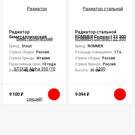
Радиатор
Радиатор стальной
биметаллический
ROMMER Compact 22 300
STOUT Alpha 350 (10
1200
секций)
Бренд:
Stout
Бренд:
ROMMER
Страна сборки:
Россия
Площадь помещения:
17 кв. м.
Страна бренда:
Италия
Страна сборки:
Россия
Гарантийный срок:
10 года
Страна бренда:
Россия
Высота:
42 см
Высота:
30 см
9 100
₽
9 094
₽