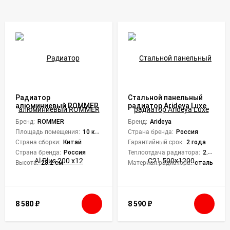
Радиатор
Стальной панельный
алюминиевый ROMMER
радиатор Arideya Luxe
Al Plus 200 x12
С21 500x1200
Бренд:
ROMMER
Бренд:
Arideya
Площадь помещения:
10 кв. м.
Страна бренда:
Россия
Страна сборки:
Китай
Гарантийный срок:
2 года
Страна бренда:
Россия
Теплоотдача радиатора:
2.117 кВт
Высота:
28.2 см
Материал радиатора:
сталь
8 580
₽
8 590
₽