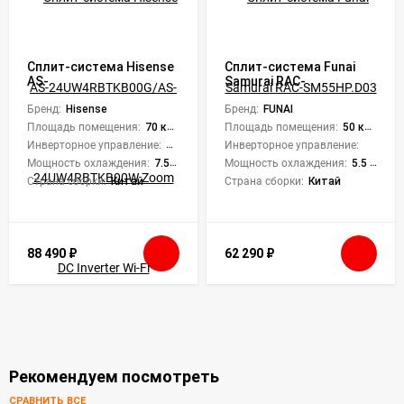
Сплит-система Hisense
Сплит-система Funai
AS-
Samurai RAC-
24UW4RBTKB00G/AS-
SM55HP.D03
24UW4RBTKB00W Zoom
Бренд:
Hisense
Бренд:
FUNAI
DC Inverter Wi-Fi
Площадь помещения:
70 кв. м.
Площадь помещения:
50 кв. м.
Инверторное управление:
Да
Инверторное управление:
Нет
Мощность охлаждения:
7.55 кВт
Мощность охлаждения:
5.5 кВт
Страна сборки:
Китай
Страна сборки:
Китай
88 490
₽
62 290
₽
Рекомендуем посмотреть
СРАВНИТЬ ВСЕ