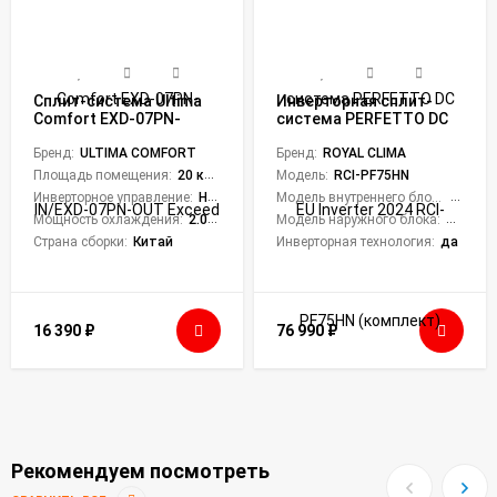
Сплит-система Ultima
Инверторная сплит-
Comfort EXD-07PN-
система PERFETTO DC
IN/EXD-07PN-OUT
EU Inverter 2024 RCI-
Exceed
Бренд:
ULTIMA COMFORT
PF75HN (комплект)
Бренд:
ROYAL CLIMA
Площадь помещения:
20 кв. м.
Модель:
RCI-PF75HN
Инверторное управление:
Нет
Модель внутреннего блока:
RCI-PF
Мощность охлаждения:
2.05 кВт
Модель наружного блока:
RCI-PF
Страна сборки:
Китай
Инверторная технология:
да
16 390
₽
76 990
₽
Рекомендуем посмотреть