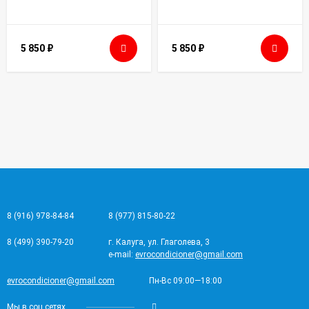
5 850
₽
5 850
₽
8 (916) 978-84-84
8 (977) 815-80-22
8 (499) 390-79-20
г. Калуга, ул. Глаголева, 3
e-mail:
evrocondicioner@gmail.com
evrocondicioner@gmail.com
Пн-Вс 09:00—18:00
Мы в соц.сетях