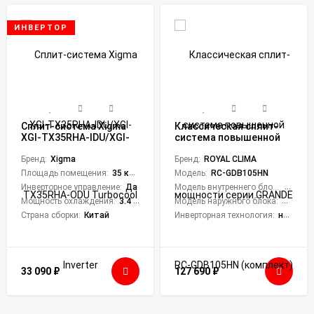
ИНВЕРТОР
Сплит-система Xigma
Классическая сплит-
XGI-TX35RHA-IDU/XGI-
система повышенной
TX35RHA-ODU
мощности серии
Turbocool Inverter
Бренд:
Xigma
GRANDE RC-GDB105HN
Бренд:
ROYAL CLIMA
(комплект)
Площадь помещения:
35 кв. м.
Модель:
RC-GDB105HN
Инверторное управление:
Да
Модель внутреннего блока:
RC-GD
Мощность охлаждения:
3.4 кВт
Модель наружного блока:
RC-GDB
Страна сборки:
Китай
Инверторная технология:
нет
33 090
₽
127 690
₽