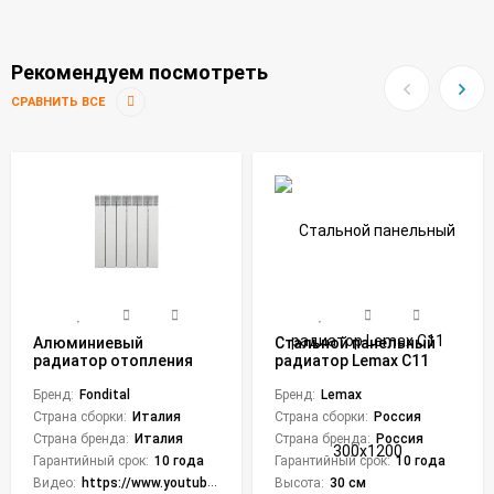
Рекомендуем посмотреть
СРАВНИТЬ ВСЕ
Алюминиевый
Стальной панельный
радиатор отопления
радиатор Lemax C11
Fondital 500/100
300х1200
Exclusivo D3 Plus 6
Бренд:
Fondital
Бренд:
Lemax
секций
Страна сборки:
Италия
Страна сборки:
Россия
Страна бренда:
Италия
Страна бренда:
Россия
Гарантийный срок:
10 года
Гарантийный срок:
10 года
Видео:
https://www.youtube.com/embed/Iiyvzh2jHQY,https://www.youtube.com/embed/Iiyvzh2jHQY
Высота:
30 см