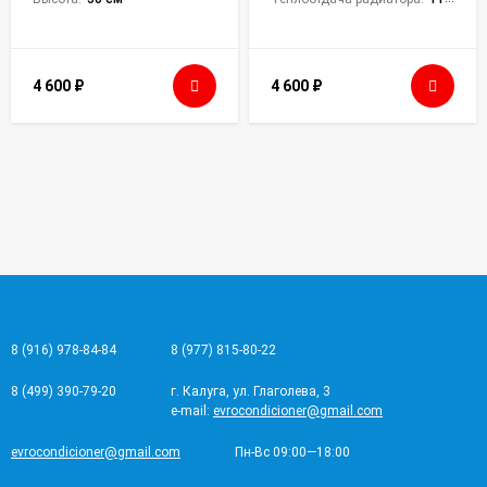
4 600
₽
4 600
₽
8 (916) 978-84-84
8 (977) 815-80-22
8 (499) 390-79-20
г. Калуга, ул. Глаголева, 3
e-mail:
evrocondicioner@gmail.com
evrocondicioner@gmail.com
Пн-Вс 09:00—18:00