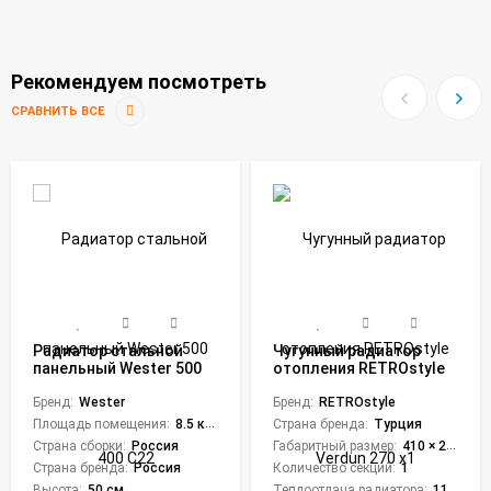
Рекомендуем посмотреть
СРАВНИТЬ ВСЕ
Радиатор стальной
Чугунный радиатор
панельный Wester 500
отопления RETROstyle
400 C22
Verdun 270 x1
Бренд:
Wester
Бренд:
RETROstyle
Площадь помещения:
8.5 кв. м.
Страна бренда:
Турция
Страна сборки:
Россия
Габаритный размер:
410 × 218 × 50 мм
Страна бренда:
Россия
Количество секций:
1
Высота:
50 см
Теплоотдача радиатора:
115 Вт