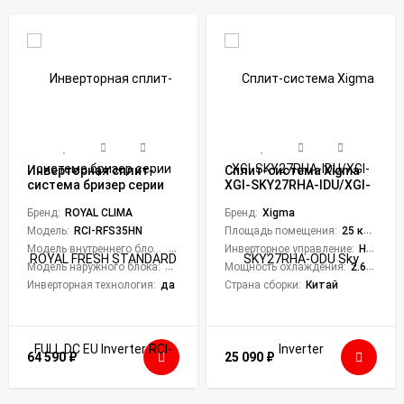
Инверторная сплит-
Сплит-система Xigma
система бризер серии
XGI-SKY27RHA-IDU/XGI-
ROYAL FRESH STANDARD
SKY27RHA-ODU Sky
FULL DC EU Inverter RCI-
Бренд:
ROYAL CLIMA
Inverter
Бренд:
Xigma
RFS35HN (комплект)
Модель:
RCI-RFS35HN
Площадь помещения:
25 кв. м.
Модель внутреннего блока:
RCI-RFS35HN/IN
Инверторное управление:
Нет
Модель наружного блока:
RCI-RFS35HN/OUT
Мощность охлаждения:
2.64 кВт
Инверторная технология:
да
Страна сборки:
Китай
64 590
₽
25 090
₽