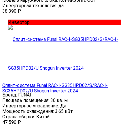
Модель наружного блока:
RCI-AR35HN/OUT
Инверторная технология:
да
38 390
₽
Инвертор
Сплит-система Funai RAC-I-SG35HP.D02/S/RAC-I-
SG35HP.D02/U Shogun Inverter 2024
Бренд:
FUNAI
Площадь помещения:
30 кв. м.
Инверторное управление:
Да
Мощность охлаждения:
3.65 кВт
Страна сборки:
Китай
47 590
₽