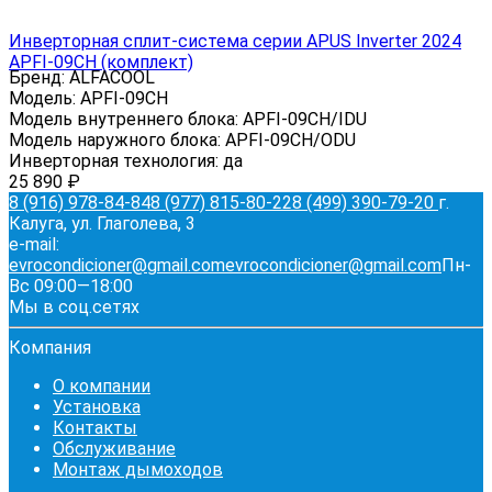
Инверторная сплит-система серии APUS Inverter 2024
APFI-09CH (комплект)
Бренд:
ALFACOOL
Модель:
APFI-09CH
Модель внутреннего блока:
APFI-09CH/IDU
Модель наружного блока:
APFI-09CH/ODU
Инверторная технология:
да
25 890
₽
8 (916) 978-84-84
8 (977) 815-80-22
8 (499) 390-79-20
г.
Калуга, ул. Глаголева, 3
e-mail:
evrocondicioner@gmail.com
evrocondicioner@gmail.com
Пн-
Вс 09:00—18:00
Мы в соц.сетях
Компания
О компании
Установка
Контакты
Обслуживание
Монтаж дымоходов