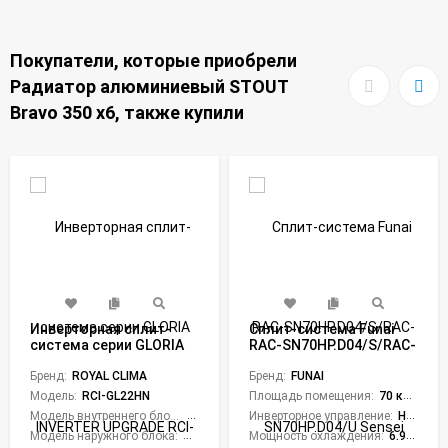
Покупатели, которые приобрели
Радиатор алюминиевый STOUT
Bravo 350 x6, также купили
Инверторная сплит-
Сплит-система Funai
система серии GLORIA
RAC-SN70HP.D04/S/RAC-
INVERTER UPGRADE RCI-
SN70HP.D04/U Sensei
GL22HN (комплект)
Бренд:
ROYAL CLIMA
Бренд:
FUNAI
Модель:
RCI-GL22HN
Площадь помещения:
70 кв. м.
Модель внутреннего блока:
RCI-GL22HN/IN
Инверторное управление:
Нет
Модель наружного блока:
RCI-GL22HN/OUT
Мощность охлаждения:
6.95 кВт