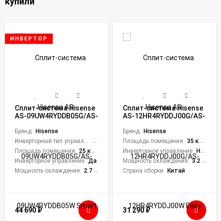
купили
ИНВЕРТОР
Сплит-система Hisense
Сплит-система Hisense
AS-09UW4RYDDB05G/AS-
AS-12HR4RYDDJ00G/AS-
09UW4RYDDB05W Smart
12HR4RYDDJ00W Easy
DC Inverter
Бренд:
Hisense
Classic A
Бренд:
Hisense
Инверторный тип управления:
Да
Площадь помещения:
35 кв. м.
Площадь помещения:
25 кв. м.
Инверторное управление:
Нет
Инверторное управление:
Да
Мощность охлаждения:
3.2 кВт
Мощность охлаждения:
2.7 кВт
Страна сборки:
Китай
44 690
₽
31 290
₽