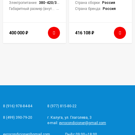
Электропитание:
380-420/3/50
Страна сборки:
Россия
Габаритный размер (внутреннего блока):
45.5 × 140.8 × 46.5 см
Страна бренда:
Россия
400 000
₽
416 108
₽
8 (916) 978-84-84
8 (977) 815-80-22
8 (499) 390-79-20
г. Калуга, ул. Глаголева, 3
e-mail:
evrocondicioner@gmail.com
evrocondicioner@gmail.com
Пн-Вс 09:00—18:00