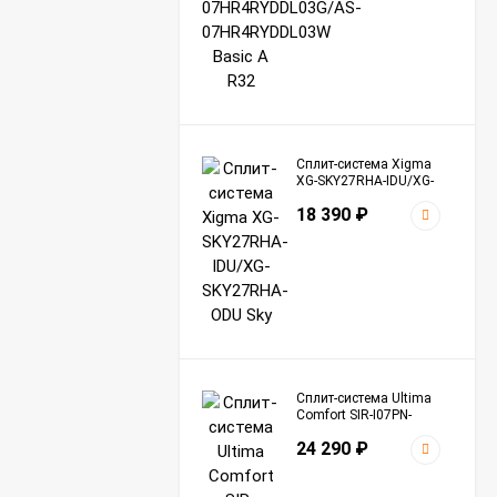
Сплит-система Xigma
XG-SKY27RHA-IDU/XG-
SKY27RHA-ODU Sky
18 390
₽
Сплит-система Ultima
Comfort SIR-I07PN-
IN/SIR-I07PN-OUT Sirius
24 290
₽
Inverter