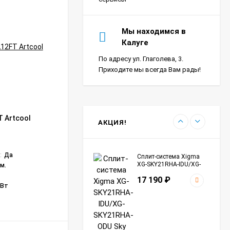
Мы находимся в
Калуге
По адресу ул. Глаголева, 3.
Приходите мы всегда Вам рады!
 Artcool
Инверторная сплит-система
АКЦИЯ!
PERFETTO DC EU Inverter 2024 RCI-
PFC40HN (комплект)
Бренд:
ROYAL CLIMA
:
Да
Модель:
RCI-PFC40HN
Сплит-система Xigma
XG-SKY21RHA-IDU/XG-
 м.
Модель внутреннего блока:
RCI-PFC40HN/IN
SKY21RHA-ODU Sky
Модель наружного блока:
RCI-PFC40HN/OUT
17 190
₽
кВт
Инверторная технология:
да
В НАЛИЧИИ