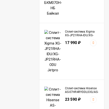
Сплит-система Xigma
XG-JP21RHA-IDU/XG-
JP21RHA-ODU Jetpro
17 990
₽
Сплит-система Hisense
AS-07HR4RYDDL03G/AS-
07HR4RYDDL03W Basic
23 590
₽
A R32