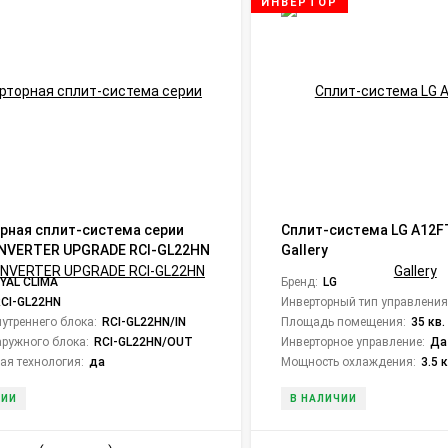
ИНВЕРТОР
рная сплит-система серии
Сплит-система LG A12FT
INVERTER UPGRADE RCI-GL22HN
Gallery
кт)
YAL CLIMA
Бренд:
LG
RCI-GL22HN
Инверторный тип управления
утреннего блока:
RCI-GL22HN/IN
Площадь помещения:
35 кв.
ружного блока:
RCI-GL22HN/OUT
Инверторное управление:
Да
ая технология:
да
Мощность охлаждения:
3.5 
ЧИИ
В НАЛИЧИИ