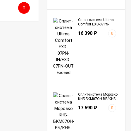
39 990
₽
Сплит-система Ultima
Comfort EXD-07PN-
IN/EXD-07PN-OUT
16 390
₽
Exceed
Сплит-система Морозко
КНБ-БКМ07ОН-ВБ/КНБ-
БКМ07ОН-НБ Байкал
17 690
₽