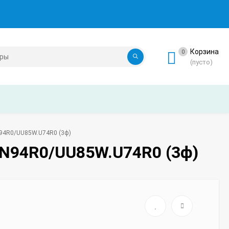
Корзина
0
(пусто)
N94R0/UU85W.U74R0 (3ф)
.N94R0/UU85W.U74R0 (3ф)