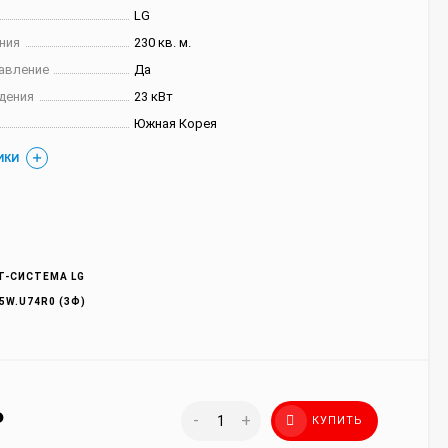
LG
ния
230 кв. м.
авление
Да
дения
23 кВт
Южная Корея
ИКИ
Т-СИСТЕМА LG
5W.U74R0 (3Ф)
₽
-
+
КУПИТЬ