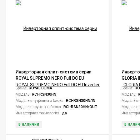
Инверторная сплит-система серии
Инверто
ROYAL SUPREMO NERO Full DC EU
GLORIA 
Inverter RCI-RSN30HN (комплект)
(компле
Бренд:
ROYAL CLIMA
Бренд:
RO
Модель:
RCI-RSN30HN
Модель:
Модель внутреннего блока:
RCI-RSN30HN/IN
Модель вн
Модель наружного блока:
RCI-RSN30HN/OUT
Модель на
Инверторная технология:
да
Инверторн
В НАЛИЧИИ
В НАЛИ