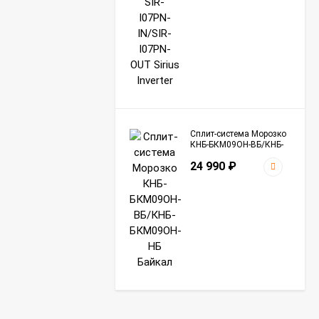
Сплит-система Морозко
КНБ-БКМ09ОН-ВБ/КНБ-
БКМ09ОН-НБ Байкал
24 990
₽