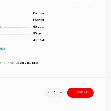
Россия
Россия
к
60 мес.
85 см
43.2 см
ИКИ
АРТИКУЛ:
4670078531346
-
+
КУПИТЬ