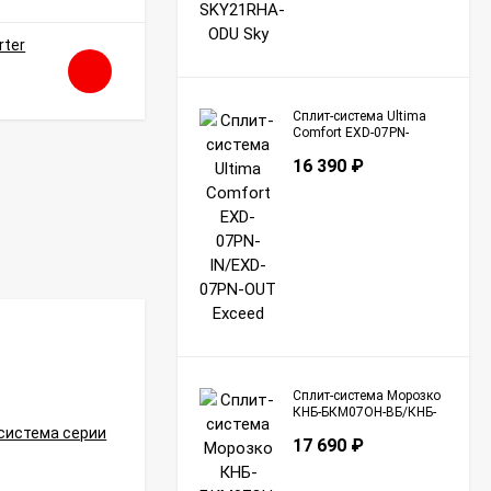
55 590
₽
Сплит-система Ultima
Comfort EXD-07PN-
IN/EXD-07PN-OUT
16 390
₽
Exceed
Сплит-система Морозко
КНБ-БКМ07ОН-ВБ/КНБ-
БКМ07ОН-НБ Байкал
17 690
₽