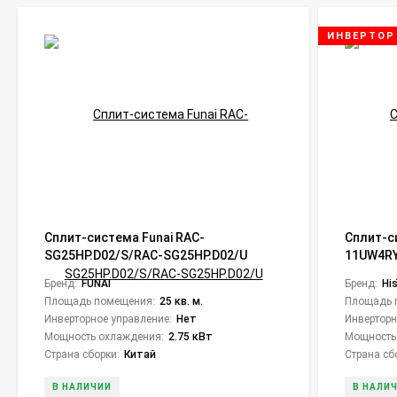
ИНВЕРТОР
Сплит-система Funai RAC-
Сплит-с
SG25HP.D02/S/RAC-SG25HP.D02/U
11UW4R
Shogun
11UW4RY
Бренд:
FUNAI
Бренд:
Hi
Inverter
Площадь помещения:
25 кв. м.
Площадь 
Инверторное управление:
Нет
Инверторн
Мощность охлаждения:
2.75 кВт
Мощность
Страна сборки:
Китай
Страна сб
В НАЛИЧИИ
В НАЛИ