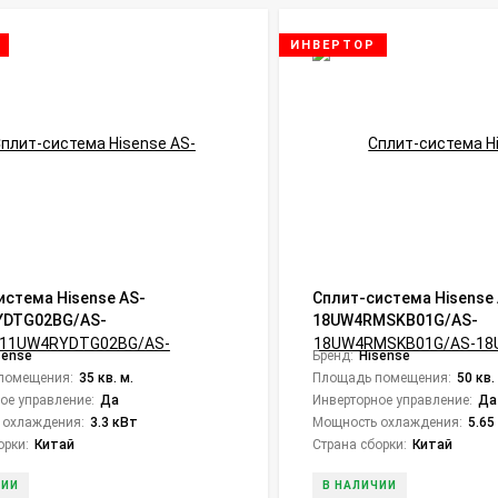
ИНВЕРТОР
истема Hisense AS-
Сплит-система Hisense 
YDTG02BG/AS-
18UW4RMSKB01G/AS-
DTG02BW Black Crystal DC
18UW4RMSKB01W Zoom D
sense
Бренд:
Hisense
помещения:
35 кв. м.
Площадь помещения:
50 кв.
ое управление:
Да
Инверторное управление:
Да
 охлаждения:
3.3 кВт
Мощность охлаждения:
5.65
орки:
Китай
Страна сборки:
Китай
ЧИИ
В НАЛИЧИИ