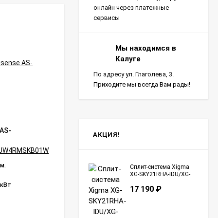
онлайн через платежные
сервисы
ИНВЕРТОР
Мы находимся в
Калуге
По адресу ул. Глаголева, 3.
Приходите мы всегда Вам рады!
AS-
Сплит-система Ultima Comfort SIR-
АКЦИЯ!
I18PN-IN/SIR-I18PN-OUT Sirius Inverter
C Inverter
Бренд:
ULTIMA COMFORT
 м.
Площадь помещения:
50 кв. м.
Сплит-система Xigma
XG-SKY21RHA-IDU/XG-
Инверторное управление:
Да
SKY21RHA-ODU Sky
 кВт
Мощность охлаждения:
5.32 кВт
17 190
₽
Страна сборки:
Китай
В НАЛИЧИИ