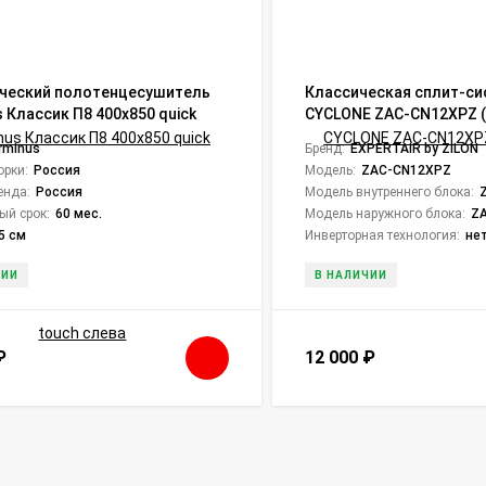
ческий полотенцесушитель
Классическая сплит-си
 Классик П8 400х850 quick
CYCLONE ZAC-CN12XPZ 
лева
rminus
Бренд:
EXPERTAIR by ZILON
орки:
Россия
Модель:
ZAC-CN12XPZ
енда:
Россия
Модель внутреннего блока:
ый срок:
60 мес.
Модель наружного блока:
Z
5 см
Инверторная технология:
не
ЧИИ
В НАЛИЧИИ
₽
12 000
₽