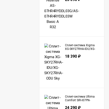
Сплит-система Xigma
XG-SKY27RHA-IDU/XG-
SKY27RHA-ODU Sky
18 390
₽
Сплит-система Ultima
Comfort SIR-I07PN-
IN/SIR-I07PN-OUT Sirius
24 290
₽
Inverter