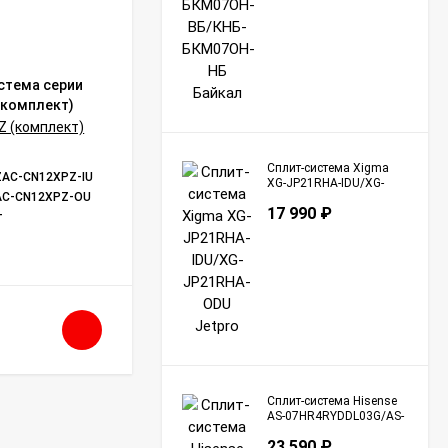
стема серии
Классическая сплит-система серии
(комплект)
PROFF ZAC-PR12NPZ (комплект)
Бренд:
EXPERTAIR by ZILON
Модель:
ZAC-PR12NPZ
Сплит-система Xigma
ZAC-CN12XPZ-IU
Модель внутреннего блока:
ZAC-PR12NPZ-IU
XG-JP21RHA-IDU/XG-
AC-CN12XPZ-OU
Модель наружного блока:
ZAC-PR12NPZ-OU
JP21RHA-ODU Jetpro
17 990
₽
т
Инверторная технология:
нет
В НАЛИЧИИ
12 000
₽
Сплит-система Hisense
AS-07HR4RYDDL03G/AS-
07HR4RYDDL03W Basic
23 590
₽
A R32