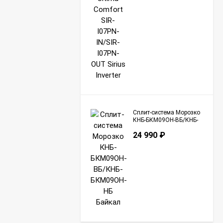
Сплит-система Морозко
КНБ-БКМ09ОН-ВБ/КНБ-
БКМ09ОН-НБ Байкал
24 990
₽