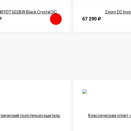
₽
67 290
₽