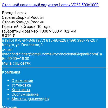
Стальной панельный радиатор Lemax VC22 500х1000
Бренд:
Lemax
Страна сборки:
Россия
Страна бренда:
Россия
Гарантийный срок:
10 года
Габаритный размер:
1000 × 500 × 102 мм
8 370
₽
8 (916) 978-84-84
8 (977) 815-80-22
8 (499) 390-79-20
г.
Калуга, ул. Глаголева, 3
e-mail:
evrocondicioner@gmail.com
evrocondicioner@gmail.com
Пн-
Вс 09:00—18:00
Мы в соц.сетях
Компания
О компании
Установка
Контакты
Обслуживание
Монтаж дымоходов
Магазин