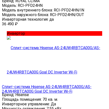
Бренд:
ROYAL CLIMA
Модель:
RCI-PFD24HN
Модель внутреннего блока:
RCI-PFD24HN/IN
Модель наружного блока:
RCI-PFD24HN/OUT
Инверторная технология:
да
36 490
₽
Инвертор
Сплит-система Hisense AS-24UW4RBTCA00G/AS-
24UW4RBTCA00G Goal DC Inverter Wi-Fi
Бренд:
Hisense
Площадь помещения:
70 кв. м.
Инверторное управление:
Да
Мощность охлаждения:
7.55 кВт