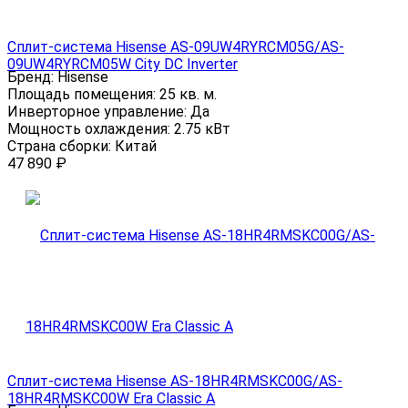
Сплит-система Hisense AS-09UW4RYRCM05G/AS-
09UW4RYRCM05W City DC Inverter
Бренд:
Hisense
Площадь помещения:
25 кв. м.
Инверторное управление:
Да
Мощность охлаждения:
2.75 кВт
Страна сборки:
Китай
47 890
₽
Сплит-система Hisense AS-18HR4RMSKC00G/AS-
18HR4RMSKC00W Era Classic A