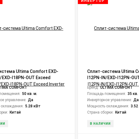
ИНВЕРТОР
истема Ultima Comfort EXD-
Сплит-система Ultima C
N/EXD-I18PN-OUT Exceed
I12PN-IN/EXD-I12PN-OU
Inverter
TIMA COMFORT
Бренд:
ULTIMA COMFORT
помещения:
50 кв. м.
Площадь помещения:
35 кв.
ое управление:
Да
Инверторное управление:
Да
 охлаждения:
5.28 кВт
Мощность охлаждения:
3.52
орки:
Китай
Страна сборки:
Китай
ЧИИ
В НАЛИЧИИ