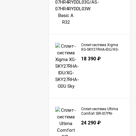
Сплит-система Xigma
XG-SKY27RHA-IDU/XG-
SKY27RHA-ODU Sky
18 390
₽
Сплит-система Ultima
Comfort SIR-I07PN-
IN/SIR-I07PN-OUT Sirius
24 290
₽
Inverter