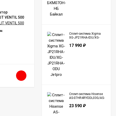
атор
Биметаллический радиатор
IT VENTIL 500
отопления RIFAR MONOLIT 500x13 500
мм
Бренд:
Rifar
 м.
Площадь помещения:
25 кв. м.
Сплит-система Xigma
Страна сборки:
Россия
XG-JP21RHA-IDU/XG-
Страна бренда:
Россия
JP21RHA-ODU Jetpro
17 990
₽
Гарантийный срок:
10 года
В НАЛИЧИИ
18 720
₽
Сплит-система Hisense
AS-07HR4RYDDL03G/AS-
07HR4RYDDL03W Basic
23 590
₽
A R32