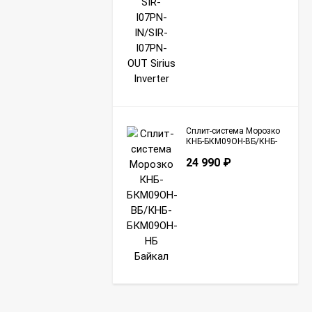
Сплит-система Морозко
КНБ-БКМ09ОН-ВБ/КНБ-
БКМ09ОН-НБ Байкал
24 990
₽