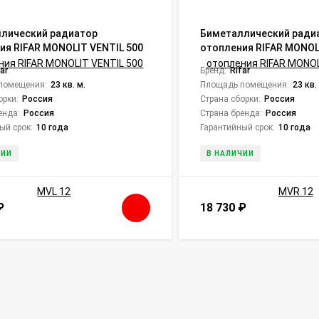
лический радиатор
Биметаллический ради
ия RIFAR MONOLIT VENTIL 500
отопления RIFAR MONOL
MVR 12
far
Бренд:
Rifar
помещения:
23 кв. м.
Площадь помещения:
23 кв.
орки:
Россия
Страна сборки:
Россия
енда:
Россия
Страна бренда:
Россия
ый срок:
10 года
Гарантийный срок:
10 года
ЧИИ
В НАЛИЧИИ
₽
18 730
₽