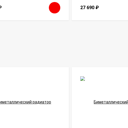
₽
27 690
₽