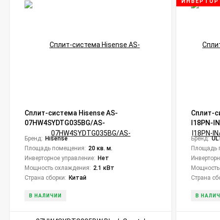
ИНВЕРТОР
Сплит-система Hisense AS-
Сплит-с
07HW4SYDTG035ВG/AS-
I18PN-I
07HW4SYDTG035ВW Black Crystal
Inverter
Бренд:
Hisense
Бренд:
UL
Площадь помещения:
20 кв. м.
Площадь 
Инверторное управление:
Нет
Инверторн
Мощность охлаждения:
2.1 кВт
Мощность
Страна сборки:
Китай
Страна сб
В НАЛИЧИИ
В НАЛИ