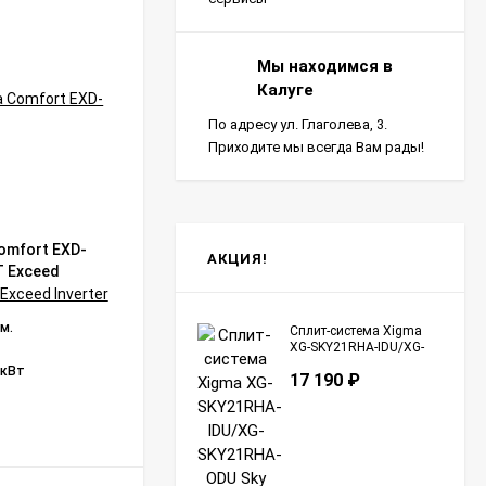
Мы находимся в
Калуге
По адресу ул. Глаголева, 3.
Приходите мы всегда Вам рады!
omfort EXD-
Инверторная сплит-система серии
АКЦИЯ!
T Exceed
ROYAL SUPREMO NERO Full DC EU
Inverter RCI-RSN40HN (комплект)
Бренд:
ROYAL CLIMA
 м.
Модель:
RCI-RSN40HN
Сплит-система Xigma
XG-SKY21RHA-IDU/XG-
Модель внутреннего блока:
RCI-RSN40HN/IN
SKY21RHA-ODU Sky
 кВт
Модель наружного блока:
RCI-RSN40HN/OUT
17 190
₽
Инверторная технология:
да
В НАЛИЧИИ