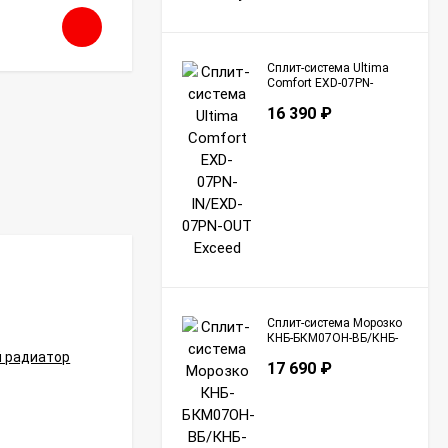
57 290
₽
Сплит-система Ultima
Comfort EXD-07PN-
IN/EXD-07PN-OUT
16 390
₽
Exceed
Сплит-система Морозко
КНБ-БКМ07ОН-ВБ/КНБ-
БКМ07ОН-НБ Байкал
17 690
₽