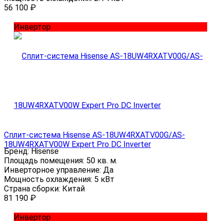
56 100
₽
Инвертор
Сплит-система Hisense AS-18UW4RXATV00G/AS-
18UW4RXATV00W Expert Pro DC Inverter
Бренд:
Hisense
Площадь помещения:
50 кв. м.
Инверторное управление:
Да
Мощность охлаждения:
5 кВт
Страна сборки:
Китай
81 190
₽
Инвертор