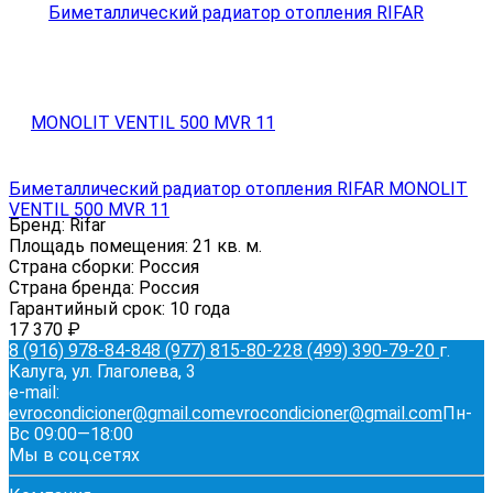
Биметаллический радиатор отопления RIFAR MONOLIT
VENTIL 500 MVR 11
Бренд:
Rifar
Площадь помещения:
21 кв. м.
Страна сборки:
Россия
Страна бренда:
Россия
Гарантийный срок:
10 года
17 370
₽
8 (916) 978-84-84
8 (977) 815-80-22
8 (499) 390-79-20
г.
Калуга, ул. Глаголева, 3
e-mail:
evrocondicioner@gmail.com
evrocondicioner@gmail.com
Пн-
Вс 09:00—18:00
Мы в соц.сетях