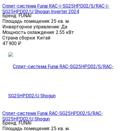
Сплит-система Funai RAC-I-SG25HP.D02/S/RAC-I-
SG25HP.D02/U Shogun Inverter 2024
Бренд:
FUNAI
Площадь помещения:
25 кв. м.
Инверторное управление:
Да
Мощность охлаждения:
2.55 кВт
Страна сборки:
Китай
47 900
₽
Сплит-система Funai RAC-SG25HP.D02/S/RAC-
SG25HP.D02/U Shogun
Бренд:
FUNAI
Площадь помещения:
25 кв. м.