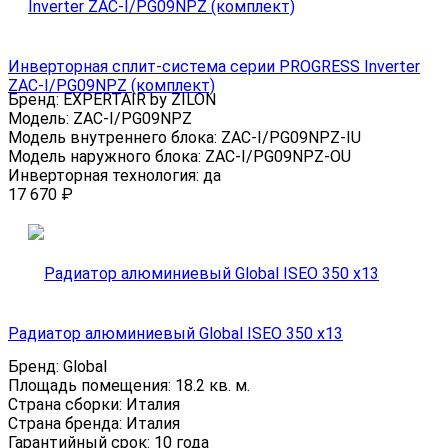
Инверторная сплит-система серии PROGRESS Inverter
ZAC-I/PG09NPZ (комплект)
Бренд:
EXPERTAIR by ZILON
Модель:
ZAC-I/PG09NPZ
Модель внутреннего блока:
ZAC-I/PG09NPZ-IU
Модель наружного блока:
ZAC-I/PG09NPZ-OU
Инверторная технология:
да
17 670
₽
Радиатор алюминиевый Global ISEO 350 x13
Бренд:
Global
Площадь помещения:
18.2 кв. м.
Страна сборки:
Италия
Страна бренда:
Италия
Гарантийный срок:
10 года