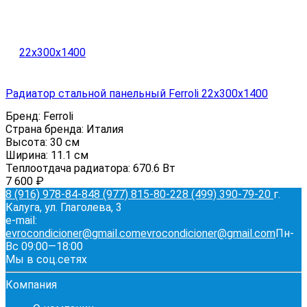
Радиатор стальной панельный Ferroli 22x300x1400
Бренд:
Ferroli
Страна бренда:
Италия
Высота:
30 см
Ширина:
11.1 см
Теплоотдача радиатора:
670.6 Вт
7 600
₽
8 (916) 978-84-84
8 (977) 815-80-22
8 (499) 390-79-20
г.
Калуга, ул. Глаголева, 3
e-mail:
evrocondicioner@gmail.com
evrocondicioner@gmail.com
Пн-
Вс 09:00—18:00
Мы в соц.сетях
Компания