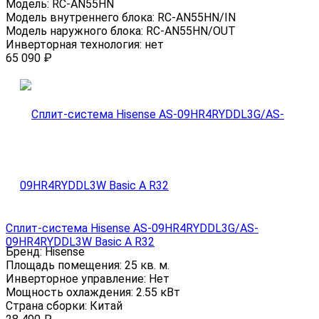
Модель:
RC-AN55HN
Модель внутреннего блока:
RC-AN55HN/IN
Модель наружного блока:
RC-AN55HN/OUT
Инверторная технология:
нет
65 090
₽
Сплит-система Hisense AS-09HR4RYDDL3G/AS-
09HR4RYDDL3W Basic A R32
Бренд:
Hisense
Площадь помещения:
25 кв. м.
Инверторное управление:
Нет
Мощность охлаждения:
2.55 кВт
Страна сборки:
Китай