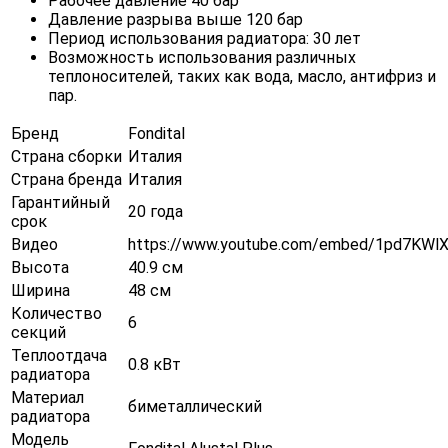
Рабочее давление 40 бар
Давление разрыва выше 120 бар
Период использования радиатора: 30 лет
Возможность использования различных
теплоносителей, таких как вода, масло, антифриз и
пар.
Бренд
Fondital
Страна сборки
Италия
Страна бренда
Италия
Гарантийный
20 года
срок
Видео
https://www.youtube.com/embed/1pd7KWl
Высота
40.9 см
Ширина
48 см
Количество
6
секций
Теплоотдача
0.8 кВт
радиатора
Материал
биметаллический
радиатора
Модель