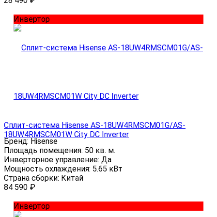
28 490
₽
Инвертор
Сплит-система Hisense AS-18UW4RMSCM01G/AS-
18UW4RMSCM01W City DC Inverter
Бренд:
Hisense
Площадь помещения:
50 кв. м.
Инверторное управление:
Да
Мощность охлаждения:
5.65 кВт
Страна сборки:
Китай
84 590
₽
Инвертор