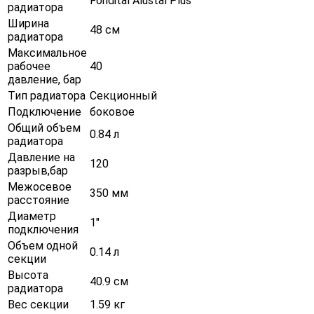
Fondital Alustal Plus
радиатора
Ширина
48 см
радиатора
Максимальное
рабочее
40
давление, бар
Тип радиатора
Секционный
Подключение
боковое
Общий объем
0.84 л
радиатора
Давление на
120
разрыв,бар
Межосевое
350 мм
расстояние
Диаметр
1"
подключения
Объем одной
0.14 л
секции
Высота
40.9 см
радиатора
Вес секции
1.59 кг