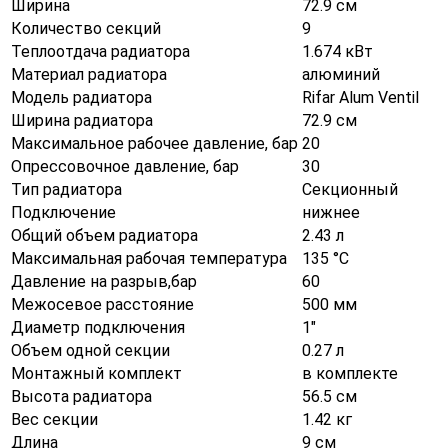
Ширина
72.9 см
Количество секций
9
Теплоотдача радиатора
1.674 кВт
Материал радиатора
алюминий
Модель радиатора
Rifar Alum Ventil
Ширина радиатора
72.9 см
Максимальное рабочее давление, бар
20
Опрессовочное давление, бар
30
Тип радиатора
Секционный
Подключение
нижнее
Общий объем радиатора
2.43 л
Максимальная рабочая температура
135 °С
Давление на разрыв,бар
60
Межосевое расстояние
500 мм
Диаметр подключения
1"
Объем одной секции
0.27 л
Монтажный комплект
в комплекте
Высота радиатора
56.5 см
Вес секции
1.42 кг
Длина
9 см