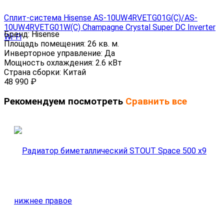
Сплит-система Hisense AS-10UW4RVETG01G(C)/AS-
10UW4RVETG01W(C) Champagne Crystal Super DC Inverter
Бренд:
Hisense
Wi-Fi
Площадь помещения:
26 кв. м.
Инверторное управление:
Да
Мощность охлаждения:
2.6 кВт
Страна сборки:
Китай
48 990
₽
Рекомендуем посмотреть
Сравнить все