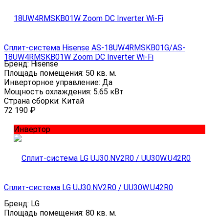
Сплит-система Hisense AS-18UW4RMSKB01G/AS-
18UW4RMSKB01W Zoom DC Inverter Wi-Fi
Бренд:
Hisense
Площадь помещения:
50 кв. м.
Инверторное управление:
Да
Мощность охлаждения:
5.65 кВт
Страна сборки:
Китай
72 190
₽
Инвертор
Сплит-система LG UJ30.NV2R0 / UU30W.U42R0
Бренд:
LG
Площадь помещения:
80 кв. м.