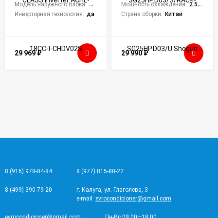
Модель наружного блока:
ACHL-18CC-I-CHDV02SO
Мощность охлаждения:
2.55 кВт
Инверторная технология:
да
Страна сборки:
Китай
29 969
₽
29 990
₽
8 (916) 978-84-84
8 (977) 815-80-22
8 (499) 390-79-20
г. Калуга, ул. Глаголева, 3
e-mail:
evrocondicioner@gmail.com
evrocondicioner@gmail.com
Пн-Вс 09:00—18:00