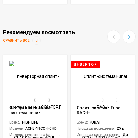
Рекомендуем посмотреть
СРАВНИТЬ ВСЕ
ИНВЕРТОР
Инверторная сплит-
Сплит-система Funai
система серии
RAC-I-
COMFORT CLASS
SG25HP.D03/S/RAC-I-
Inverter ACHL-18CC-I-
Бренд:
HIGH LIFE
SG25HP.D03/U Shogun
Бренд:
FUNAI
CHDV02S (комплект)
Inverter 2024
Модель:
ACHL-18CC-I-CHDV02S
Площадь помещения:
25 кв. м.
Модель внутреннего блока:
ACHL-18CC-I-CHDV02SI
Инверторное управление:
Да