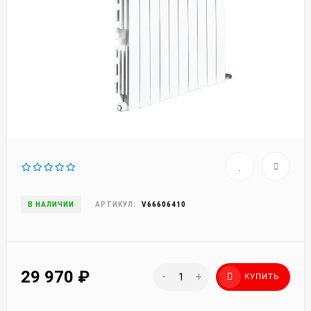
В НАЛИЧИИ
АРТИКУЛ:
V66606410
29 970
₽
-
+
КУПИТЬ