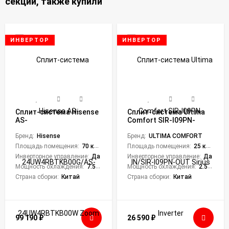
секций, также купили
ИНВЕРТОР
ИНВЕРТОР
Сплит-система Hisense
Сплит-система Ultima
AS-
Comfort SIR-I09PN-
24UW4RBTKB00G/AS-
IN/SIR-I09PN-OUT Sirius
24UW4RBTKB00W Zoom
Бренд:
Hisense
Inverter
Бренд:
ULTIMA COMFORT
DC Inverter
Площадь помещения:
70 кв. м.
Площадь помещения:
25 кв. м.
Инверторное управление:
Да
Инверторное управление:
Да
Мощность охлаждения:
7.55 кВт
Мощность охлаждения:
2.55 кВт
Страна сборки:
Китай
Страна сборки:
Китай
99 190
₽
26 590
₽